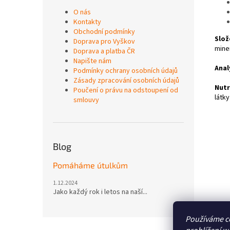
O nás
Kontakty
Obchodní podmínky
Slož
Doprava pro Vyškov
miner
Doprava a platba ČR
Napište nám
Anal
Podmínky ochrany osobních údajů
Zásady zpracování osobních údajů
Nutr
Poučení o právu na odstoupení od
látky
smlouvy
Blog
Pomáháme útulkům
1.12.2024
Jako každý rok i letos na naší...
Používáme c
Z