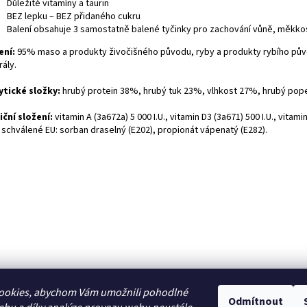
Důležité vitamíny a taurin
BEZ lepku – BEZ přidaného cukru
Balení obsahuje 3 samostatně balené tyčinky pro zachování vůně, měkkost
ení:
95% maso a produkty živočišného původu, ryby a produkty rybího pův
ály.
ytické složky:
hrubý protein 38%, hrubý tuk 23%, vlhkost 27%, hrubý pope
iční složení:
vitamin A (3a672a) 5 000 I.U., vitamin D3 (3a671) 500 I.U., vitam
 schválené EU: sorban draselný (E202), propionát vápenatý (E282).
ookies, abychom Vám umožnili pohodlné
Odmítnout