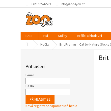
Přejít
+420732242533
info@zoo4you.cz
na
obsah
BARF
Psi
Kočky
Králíci a hlodavci
Domů
Kočky
Brit Premium Cat by Nature Sticks
P
Brit
o
s
Přihlášení
t
r
E-mail
a
n
Heslo
n
í
PŘIHLÁSIT SE
p
Nová registrace
Zapomenuté heslo
a