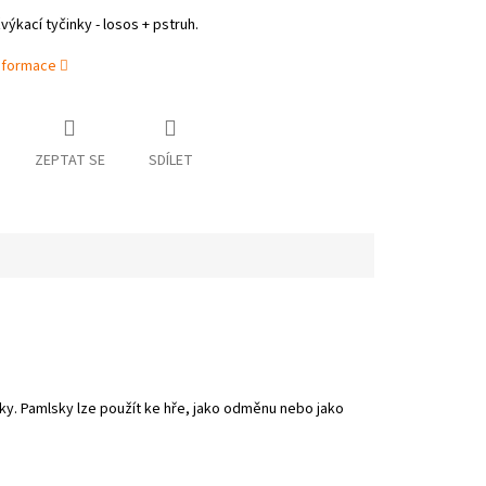
ýkací tyčinky - losos + pstruh.
informace
ZEPTAT SE
SDÍLET
y. Pamlsky lze použít ke hře, jako odměnu nebo jako