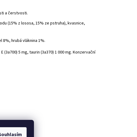
i a čerstvosti.
odu (15% z lososa, 15% ze pstruha), kvasnice,
l 8%, hrubá vláknina 1%.
in E (3a700) 5 mg, taurin (3a370) 1 000 mg. Konzervační
Souhlasím