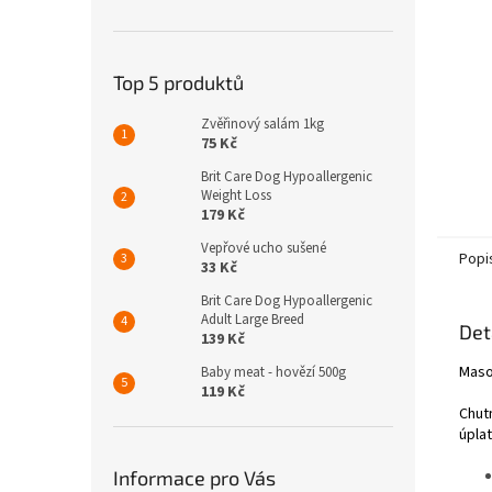
n
e
l
Top 5 produktů
Zvěřinový salám 1kg
75 Kč
Brit Care Dog Hypoallergenic
Weight Loss
179 Kč
Vepřové ucho sušené
Popi
33 Kč
Brit Care Dog Hypoallergenic
Adult Large Breed
Det
139 Kč
Maso
Baby meat - hovězí 500g
119 Kč
Chut
úpla
Informace pro Vás