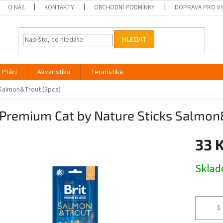
O NÁS
KONTAKTY
OBCHODNÍ PODMÍNKY
DOPRAVA PRO V
HLEDAT
Ptáci
Akvaristika
Teraristika
 Salmon&Trout (3pcs)
 Premium Cat by Nature Sticks Salmon
33 
Měrná
Skla
cena: