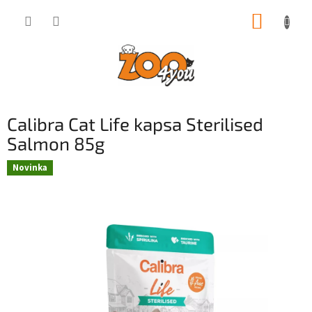
Přejít
NÁKUP
na
obsah
KOŠÍK
Calibra Cat Life kapsa Sterilised
Salmon 85g
Novinka