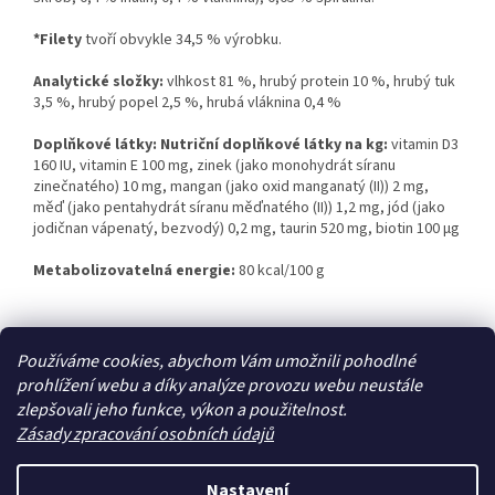
*Filety
tvoří obvykle 34,5 % výrobku.
Analytické složky:
vlhkost 81 %, hrubý protein 10 %, hrubý tuk
3,5 %, hrubý popel 2,5 %, hrubá vláknina 0,4 %
Doplňkové látky: Nutriční doplňkové látky na kg:
vitamin D3
160 IU, vitamin E 100 mg, zinek (jako monohydrát síranu
zinečnatého) 10 mg, mangan (jako oxid manganatý (II)) 2 mg,
měď (jako pentahydrát síranu měďnatého (II)) 1,2 mg, jód (jako
jodičnan vápenatý, bezvodý) 0,2 mg, taurin 520 mg, biotin 100 μg
Metabolizovatelná energie:
80 kcal/100 g
Z
Používáme cookies, abychom Vám umožnili pohodlné
á
prohlížení webu a díky analýze provozu webu neustále
Zboží.cz
Heureka.cz
p
zlepšovali jeho funkce, výkon a použitelnost.
a
Zásady zpracování osobních údajů
t
í
Nastavení