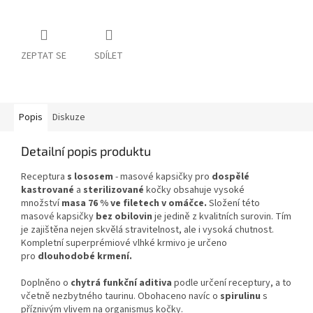
ZEPTAT SE
SDÍLET
Popis
Diskuze
Detailní popis produktu
Receptura
s lososem
- masové kapsičky pro
dospělé
kastrované
a
sterilizované
kočky obsahuje vysoké
množství
masa 76 % ve filetech v omáčce.
Složení této
masové kapsičky
bez obilovin
je jedině z kvalitních surovin. Tím
je zajištěna nejen skvělá stravitelnost, ale i vysoká chutnost.
Kompletní superprémiové vlhké krmivo je určeno
pro
dlouhodobé krmení.
Doplněno o
chytrá funkční aditiva
podle určení receptury, a to
včetně nezbytného taurinu. Obohaceno navíc o
spirulinu
s
příznivým vlivem na organismus kočky.