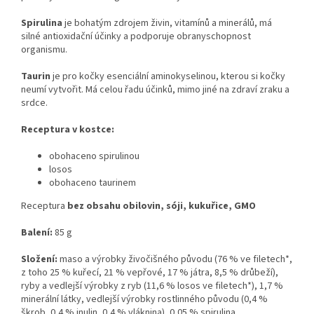
Spirulina
je bohatým zdrojem živin, vitamínů a minerálů, má
silné antioxidační účinky a podporuje obranyschopnost
organismu.
Taurin
je pro kočky esenciální aminokyselinou, kterou si kočky
neumí vytvořit. Má celou řadu účinků, mimo jiné na zdraví zraku a
srdce.
Receptura v kostce:
obohaceno spirulinou
losos
obohaceno taurinem
Receptura
bez obsahu obilovin, sóji, kukuřice, GMO
Balení:
85 g
Složení:
maso a výrobky živočišného původu (76 % ve filetech*,
z toho 25 % kuřecí, 21 % vepřové, 17 % játra, 8,5 % drůbeží),
ryby a vedlejší výrobky z ryb (11,6 % losos ve filetech*), 1,7 %
minerální látky, vedlejší výrobky rostlinného původu (0,4 %
škrob, 0,4 % inulin, 0,4 % vláknina), 0,05 % spirulina.