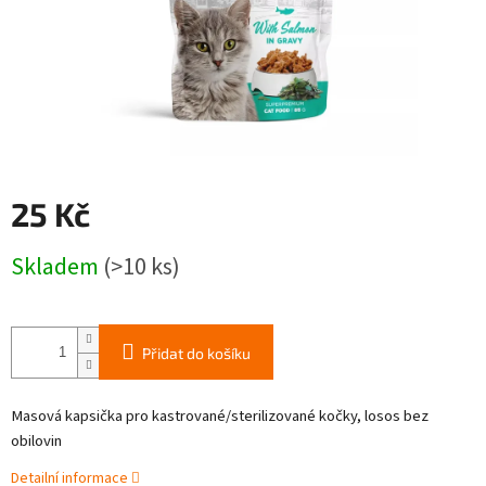
25 Kč
Měrná
Skladem
(>10 ks)
cena:
Přidat do košíku
Masová kapsička pro kastrované/ste­rilizované kočky, losos bez
obilovin
Detailní informace