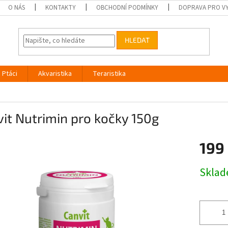
O NÁS
KONTAKTY
OBCHODNÍ PODMÍNKY
DOPRAVA PRO V
HLEDAT
Ptáci
Akvaristika
Teraristika
it Nutrimin pro kočky 150g
199
Měrná
Skla
cena: