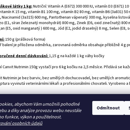
ňkové látky 1 kg:
Nutriční: Vitamín A (E672) 300 000 IU, vitamín D3 (E671) 10
itamín K 15 mg, vitamín B1 100 mg, vitamín B2 80 mg, vitamín B6 (3a831) 50 
 Niacinamid (3a315) 600 mg, Pantothenan vápenatý 300 mg, kyselina listová 5
zo (E1, síran železnatý monohydrát) 800 mg, Zinek (E6, oxid zinečnatý) 800
n (E5, oxid manganatý ) 600 mg, Jód (E2, jodid draselný) 8 mg, Selen (E8, s
ní:
150 g (prášková forma)
tř balení je přiložena odměrka, zarovnaná odměrka obsahuje přibližně 4 g p
ručené denní dávkování:
1,15 g na každé 1 kg váhy kočky
ní Canvit Nutrimin 150g vystačí pro 6 kg kočku na 2,5 měsíce. Přidává se k
it Nutrimin je bez barviv, bez umělých dochucovadel, bez umělých aromatic
tura vyvinutá veterinárními lékaři a profesionálními chovateli. Vyrobeno a 
ookies, abychom Vám umožnili pohodlné
Odmítnout
ebu a díky analýze provozu webu neustále
Zboží.cz
Heureka.cz
ho funkce, výkon a použitelnost.
cování osobních údajů