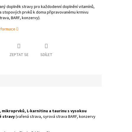
aný doplněk stravy pro každodenní doplnění vitamínů,
 a stopových prvků k doma připravovanému krmivu
trava, BARF, konzervy).
informace
ZEPTAT SE
SDÍLET
, mikroprvků, L-karnitinu a taurinu s vysokou
é stravy
(vařená strava, syrová strava BARF, konzervy