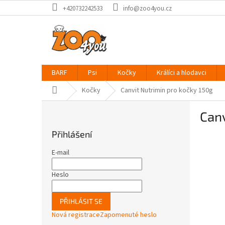
Přejít
+420732242533
info@zoo4you.cz
na
obsah
BARF
Psi
Kočky
Králíci a hlodavci
Domů
Kočky
Canvit Nutrimin pro kočky 150g
P
Canv
o
s
Přihlášení
t
r
E-mail
a
n
Heslo
n
í
PŘIHLÁSIT SE
p
Nová registrace
Zapomenuté heslo
a