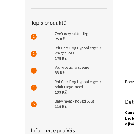
n
e
l
Top 5 produktů
Zvěřinový salám 1kg
75 Kč
Brit Care Dog Hypoallergenic
Weight Loss
179 Kč
Vepřové ucho sušené
33 Kč
Popi
Brit Care Dog Hypoallergenic
Adult Large Breed
139 Kč
Det
Baby meat - hovězí 500g
119 Kč
Canv
biol
a jin
Informace pro Vás