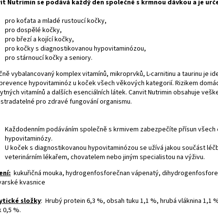
it Nutrimin se podává každý den společně s krmnou dávkou a je ur
pro koťata a mladé rustoucí kočky,
pro dospělé kočky,
pro březí a kojící kočky,
pro kočky s diagnostikovanou hypovitaminózou,
pro stárnoucí kočky a seniory.
ičně vybalancovaný komplex vitamínů, mikroprvků, L-carnitinu a taurinu je 
 prevence hypovitaminóz u koček všech věkových kategorií. Rizikem domá
tných vitamínů a dalších esenciálních látek. Canvit Nutrimin obsahuje vešk
stradatelné pro zdravé fungování organismu.
Každodenním podáváním společně s krmivem zabezpečíte přísun všech důl
hypovitaminózy.
U koček s diagnostikovanou hypovitaminózou se užívá jakou součást léčby
veterinárním lékařem, chovatelem nebo jiným specialistou na výživu.
ení:
kukuřičná mouka, hydrogenfosforečnan vápenatý, dihydrogenfosforeč
varské kvasnice
ytické složky
: Hrubý protein 6,3 %, obsah tuku 1,1 %, hrubá vláknina 1,1 
k 0,5 %.