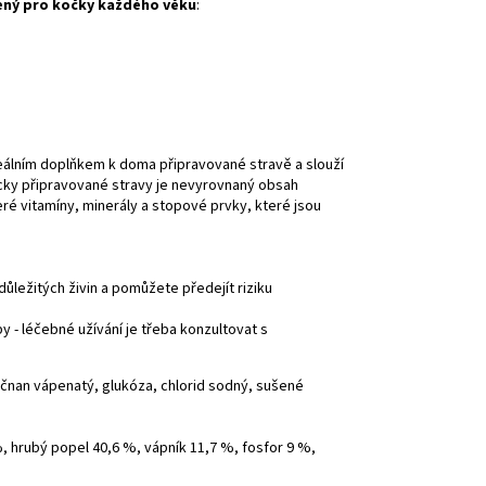
čený pro kočky každého věku
:
ideálním doplňkem k doma připravované stravě a slouží
cky připravované stravy je nevyrovnaný obsah
eré vitamíny, minerály a stopové prvky, které jsou
ežitých živin a pomůžete předejít riziku
 - léčebné užívání je třeba konzultovat s
nan vápenatý, glukóza, chlorid sodný, sušené
%, hrubý popel 40,6 %, vápník 11,7 %, fosfor 9 %,