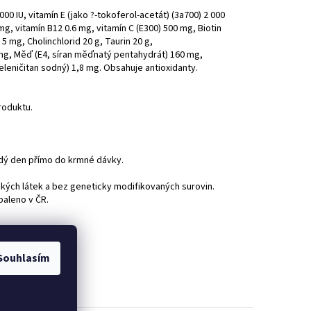
 000 IU, vitamín E (jako ?-tokoferol-acetát) (3a700) 2 000
mg, vitamín B12 0.6 mg, vitamín C (E300) 500 mg, Biotin
 mg, Cholinchlorid 20 g, Taurin 20 g,
 mg, Měď (E4, síran měďnatý pentahydrát) 160 mg,
eleničitan sodný) 1,8 mg. Obsahuje antioxidanty.
roduktu.
aždý den přímo do krmné dávky.
kých látek a bez geneticky modifikovaných surovin.
baleno v ČR.
Souhlasím