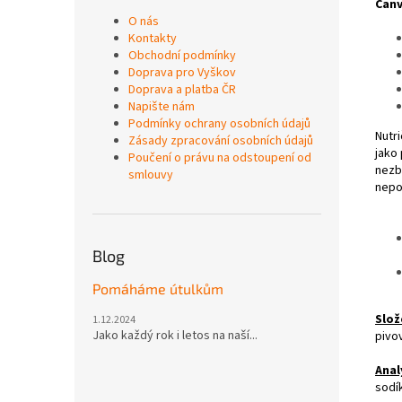
Canv
O nás
Kontakty
Obchodní podmínky
Doprava pro Vyškov
Doprava a platba ČR
Napište nám
Podmínky ochrany osobních údajů
Nutr
Zásady zpracování osobních údajů
jako
Poučení o právu na odstoupení od
nezby
smlouvy
nepo
Blog
Pomáháme útulkům
Slož
1.12.2024
Jako každý rok i letos na naší...
pivo
Anal
sodí