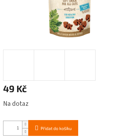
49 Kč
Měrná
Na dotaz
cena:
Přidat do košíku