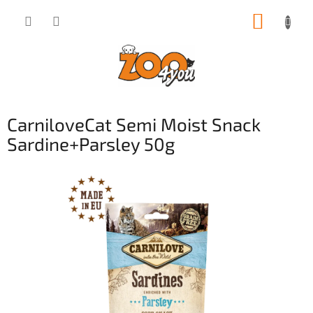
Přejít
NÁKUP
na
obsah
KOŠÍK
CarniloveCat Semi Moist Snack
Sardine+Parsley 50g