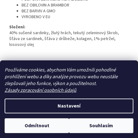
BEZ OBILOVIN A BRAMBOR
BEZ BARVIV A GMO
VYROBENO V EU
Složení:
40% sušené sardinky, žlutý hrách, tekutý zeleninový škrob,
šťáva ze sardinek, šťáva z drůbeže, kolagen, 1% petržel,
lososový olej
Z
Používáme cookies, abychom Vám umožnili pohodlné
á
prohlížení webu a díky analýze provozu webu neustále
Zboží.cz
Heureka.cz
p
zlepšovali jeho funkce, výkon a použitelnost.
a
Zásady zpracování osobních údajů
t
í
Nastavení
Vytvořil Shoptet
Odmítnout
Souhlasím
Copyright 2026
Zoo4you
. Všechna práva vyhrazena.