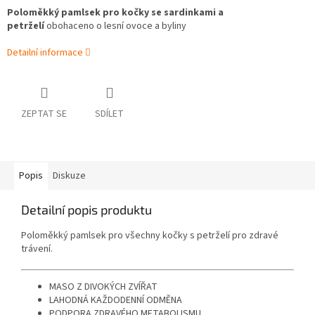
Poloměkký pamlsek pro kočky se sardinkami a
petrželí
obohaceno o lesní ovoce a byliny
Detailní informace
ZEPTAT SE
SDÍLET
Popis
Diskuze
Detailní popis produktu
Poloměkký pamlsek pro všechny kočky s petrželí pro zdravé
trávení.
MASO Z DIVOKÝCH ZVÍŘAT
LAHODNÁ KAŽDODENNÍ ODMĚNA
PODPORA ZDRAVÉHO METABOLISMU