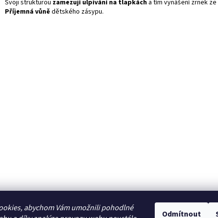
Svoji strukturou
zamezují ulpívání na tlapkách
a tím vynášení zrnek ze
Příjemná vůně
dětského zásypu.
ookies, abychom Vám umožnili pohodlné
Odmítnout