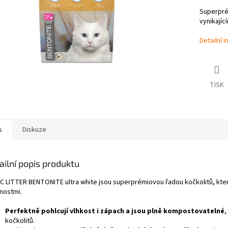
Superprém
vynikajíc
Detailní 
TISK
s
Diskuze
ailní popis produktu
C LITTER BENTONITE ultra white jsou superprémiovou řadou kočkolitů, které 
tnostmi.
Perfektně pohlcují vlhkost i zápach a jsou plně kompostovatelné
,
kočkolitů.