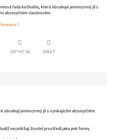
iová řada kočkolitu, která obsahuje jemnozrnný jíl s
ími absorpčními vlastnostmi.
informace
ZEPTAT SE
SDÍLET
obsahují jemnozrnný jíl s vynikajícími absorpčními
 tudíž nezatěžují životní prostředí jako jiné formy