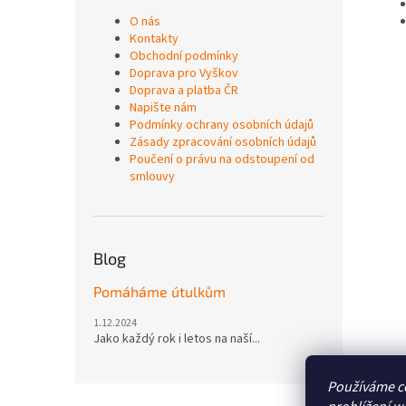
O nás
Kontakty
Obchodní podmínky
Doprava pro Vyškov
Doprava a platba ČR
Napište nám
Podmínky ochrany osobních údajů
Zásady zpracování osobních údajů
Poučení o právu na odstoupení od
smlouvy
Blog
Pomáháme útulkům
1.12.2024
Jako každý rok i letos na naší...
Používáme c
Z