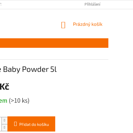
YŠKOV
DOPRAVA A PLATBA ČR
NAPIŠTE NÁM
Přihlášení
PODMÍNKY OCHR
NÁKUPNÍ
Prázdný košík
KOŠÍK
te Baby Powder 5l
 Kč
dem
(>10 ks)
Přidat do košíku