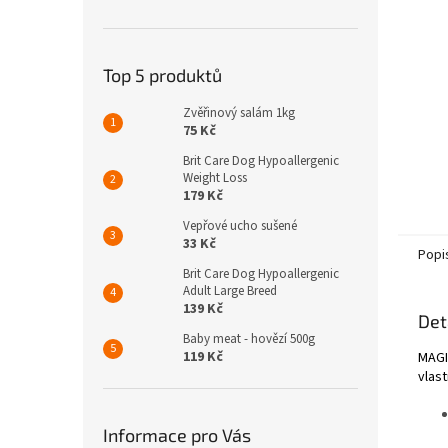
n
e
l
Top 5 produktů
Zvěřinový salám 1kg
75 Kč
Brit Care Dog Hypoallergenic
Weight Loss
179 Kč
Vepřové ucho sušené
33 Kč
Popi
Brit Care Dog Hypoallergenic
Adult Large Breed
139 Kč
Det
Baby meat - hovězí 500g
119 Kč
MAGI
vlas
Informace pro Vás