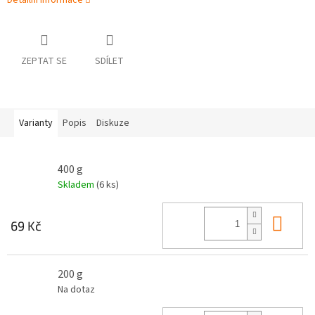
Detailní informace
ZEPTAT SE
SDÍLET
Varianty
Popis
Diskuze
400 g
Skladem
(6 ks)
Do 
69 Kč
200 g
Na dotaz