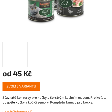
od
45 Kč
Měrná
ZVOLTE VARIANTU
cena:
Šťavnaté konzervy pro kočky s čerstvým kachním masem. Pro koťata,
dospělé kočky a kočičí seniory. Kompletní krmivo pro kočky.