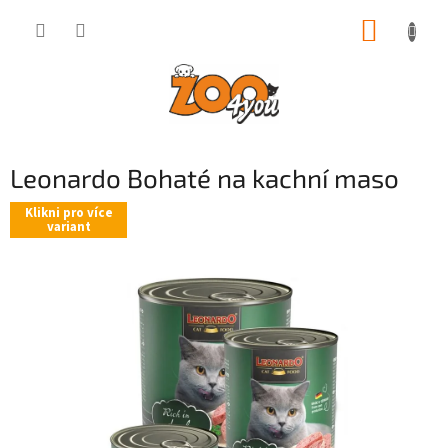
Přejít
NÁKUP
na
obsah
KOŠÍK
Leonardo Bohaté na kachní maso
Klikni pro více
variant