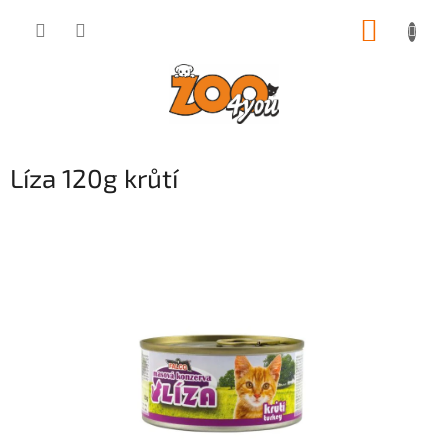
Přejít
NÁKUP
na
obsah
KOŠÍK
Líza 120g krůtí