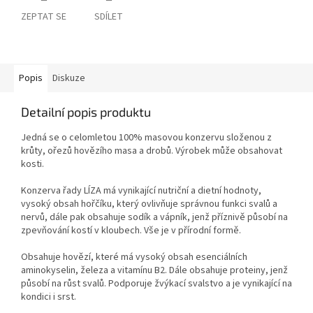
ZEPTAT SE
SDÍLET
Popis
Diskuze
Detailní popis produktu
Jedná se o celomletou 100% masovou konzervu složenou z
krůty, ořezů hovězího masa a drobů. Výrobek může obsahovat
kosti.
Konzerva řady LÍZA má vynikající nutriční a dietní hodnoty,
vysoký obsah hořčíku, který ovlivňuje správnou funkci svalů a
nervů, dále pak obsahuje sodík a vápník, jenž příznivě působí na
zpevňování kostí v kloubech. Vše je v přírodní formě.
Obsahuje hovězí, které má vysoký obsah esenciálních
aminokyselin, železa a vitamínu B2. Dále obsahuje proteiny, jenž
působí na růst svalů. Podporuje žvýkací svalstvo a je vynikající na
kondici i srst.