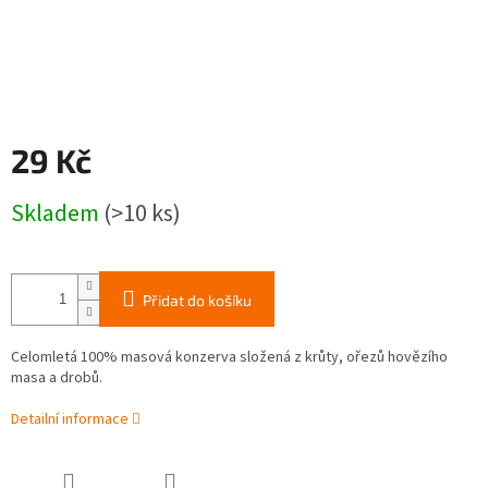
29 Kč
Měrná
Skladem
(>10 ks)
cena:
Přidat do košíku
Celomletá 100% masová konzerva složená z krůty, ořezů hovězího
masa a drobů.
Detailní informace