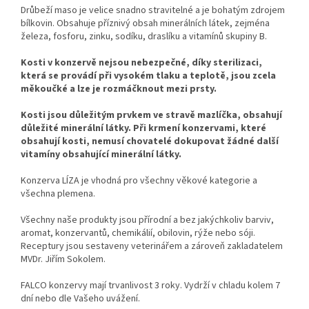
Drůbeží maso je velice snadno stravitelné a je bohatým zdrojem
bílkovin. Obsahuje příznivý obsah minerálních látek, zejména
železa, fosforu, zinku, sodíku, draslíku a vitamínů skupiny B.
Kosti v konzervě nejsou nebezpečné, díky sterilizaci,
která se provádí při vysokém tlaku a teplotě, jsou zcela
měkoučké a lze je rozmáčknout mezi prsty.
Kosti jsou důležitým prvkem ve stravě mazlíčka, obsahují
důležité minerální látky. Při krmení konzervami, které
obsahují kosti, nemusí chovatelé dokupovat žádné další
vitamíny obsahující minerální látky.
Konzerva LÍZA je vhodná pro všechny věkové kategorie a
všechna plemena.
Všechny naše produkty jsou přírodní a bez jakýchkoliv barviv,
aromat, konzervantů, chemikálií, obilovin, rýže nebo sóji.
Receptury jsou sestaveny veterinářem a zároveň zakladatelem
MVDr. Jiřím Sokolem.
FALCO konzervy mají trvanlivost 3 roky. Vydrží v chladu kolem 7
dní nebo dle Vašeho uvážení.