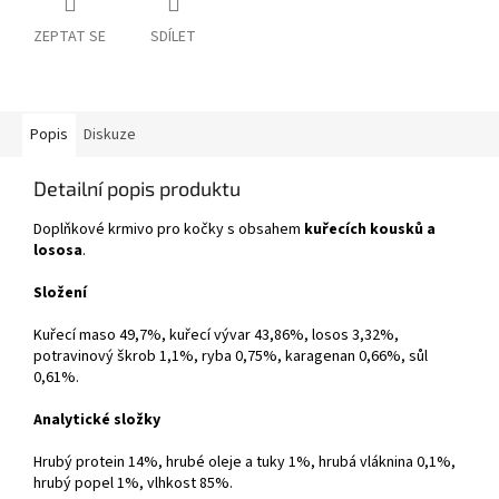
ZEPTAT SE
SDÍLET
Popis
Diskuze
Detailní popis produktu
Doplňkové krmivo pro kočky s obsahem
kuřecích kousků a
lososa
.
Složení
Kuřecí maso 49,7%, kuřecí vývar 43,86%, losos 3,32%,
potravinový škrob 1,1%, ryba 0,75%, karagenan 0,66%, sůl
0,61%.
Analytické složky
Hrubý protein 14%, hrubé oleje a tuky 1%, hrubá vláknina 0,1%,
hrubý popel 1%, vlhkost 85%.