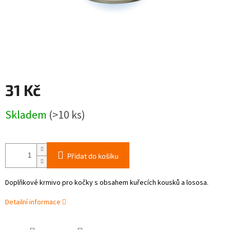
31 Kč
Měrná
Skladem
(>10 ks)
cena:
Přidat do košíku
Doplňkové krmivo pro kočky s obsahem
kuřecích kousků a lososa.
Detailní informace