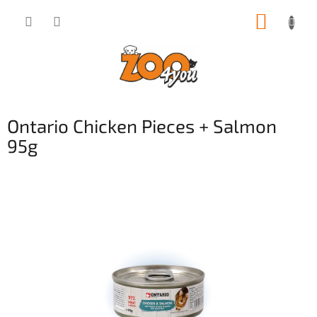
Přejít
NÁKUP
na
obsah
KOŠÍK
Ontario Chicken Pieces + Salmon
95g