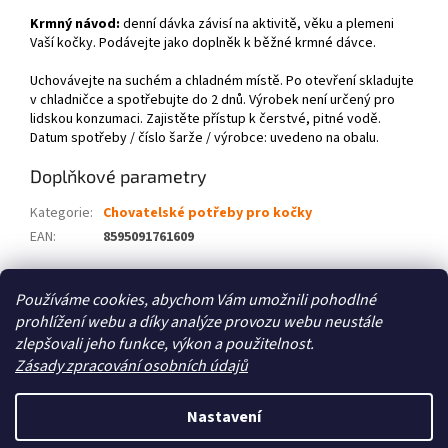
Krmný návod:
denní dávka závisí na aktivitě, věku a plemeni
Vaší kočky. Podávejte jako doplněk k běžné krmné dávce.
Uchovávejte na suchém a chladném místě. Po otevření skladujte
v chladničce a spotřebujte do 2 dnů. Výrobek není určený pro
lidskou konzumaci. Zajistěte přístup k čerstvé, pitné vodě.
Datum spotřeby / číslo šarže / výrobce: uvedeno na obalu.
Doplňkové parametry
Kategorie
:
Chovatelské potřeby pro kočky
EAN
:
8595091761609
Z
Používáme cookies, abychom Vám umožnili pohodlné
á
prohlížení webu a díky analýze provozu webu neustále
Zboží.cz
Heureka.cz
p
zlepšovali jeho funkce, výkon a použitelnost.
a
Zásady zpracování osobních údajů
t
í
Nastavení
Vytvořil Shoptet