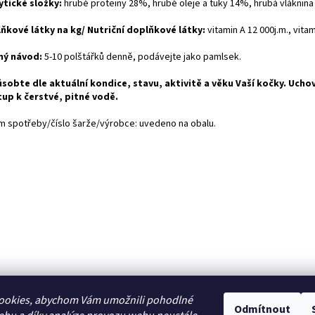
ytické složky:
hrubé proteiny 28%, hrubé oleje a tuky 14%, hrubá vláknin
ňkové látky na kg/ Nutriční doplňkové látky:
vitamin A 12 000j.m., vita
ý návod:
5-10 polštářků denně, podávejte jako pamlsek.
sobte dle aktuální kondice, stavu, aktivitě a věku Vaší kočky. Uch
tup k čerstvé, pitné vodě.
m spotřeby/číslo šarže/výrobce: uvedeno na obalu.
ookies, abychom Vám umožnili pohodlné
Odmítnout