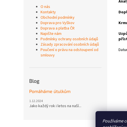
Anal
O nás
Kontakty
Dopl
Obchodní podmínky
Doprava pro Vyškov
Krmn
Doprava a platba ČR
Napište nám
Uzpů
Podmínky ochrany osobních údajů
přís
Zásady zpracování osobních údajů
Poučení o právu na odstoupení od
Datu
smlouvy
Blog
Pomáháme útulkům
1.12.2024
Jako každý rok i letos na naší...
Používáme c
Z