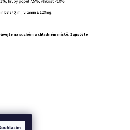
a 1%, hrubý popel 7,5%, vlhkost <10%.
min D3 840j.m., vitamin E 120mg.
ovávejte na suchém a chladném místě. Zajistěte
Souhlasím