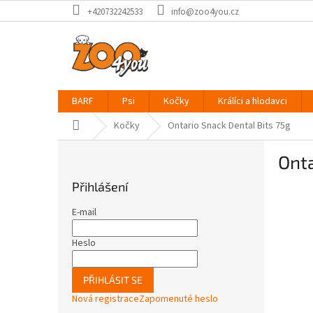
Přejít
+420732242533
info@zoo4you.cz
na
obsah
BARF
Psi
Kočky
Králíci a hlodavci
Domů
Kočky
Ontario Snack Dental Bits 75g
P
Onta
o
s
Přihlášení
t
r
E-mail
a
n
Heslo
n
í
PŘIHLÁSIT SE
p
Nová registrace
Zapomenuté heslo
a