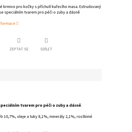
 krmivo pro kočky s příchutí kuřecího masa. Extrudovaný
se speciálním tvarem pro péči o zuby a dásně
informace
ZEPTAT SE
SDÍLET
speciálním tvarem pro péči o zuby a dásně
.
b 10,7%, oleje a tuky 8,1%, minerály 2,1%, rostlinné