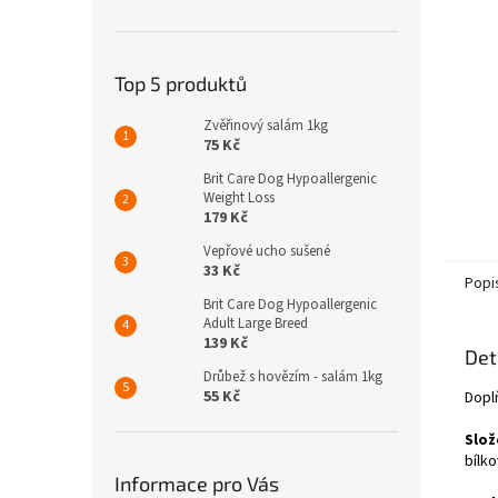
n
e
l
Top 5 produktů
Zvěřinový salám 1kg
75 Kč
Brit Care Dog Hypoallergenic
Weight Loss
179 Kč
Vepřové ucho sušené
33 Kč
Popi
Brit Care Dog Hypoallergenic
Adult Large Breed
139 Kč
Det
Drůbež s hovězím - salám 1kg
55 Kč
Dopl
Slož
bílk
Informace pro Vás