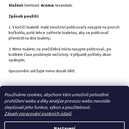
Složení:
bentonit.
Aroma:
levandule.
Způsob použití:
1. V kočičí toaletě: malé množství pohlcovače nasypte na povrch
kočkolitu, poté lehce zatřeste toaletou, aby se pohlcovač
přemístil na dno toalety;
2. Mimo toaletu: na znečištěná místa nasypte pohlcovač, po
krátkém čase posbírejte nečistoty. V případě potřeby úkon
opakujte;
Upozornění: udržujte mimo dosah dětí.
Z
Používáme cookies, abychom Vám umožnili pohodlné
á
prohlížení webu a díky analýze provozu webu neustále
Zboží.cz
Heureka.cz
p
zlepšovali jeho funkce, výkon a použitelnost.
a
Zásady zpracování osobních údajů
t
í
Nastavení