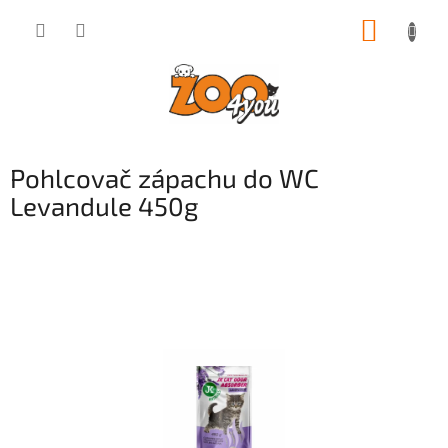
Přejít
NÁKUP
na
obsah
KOŠÍK
Pohlcovač zápachu do WC
Levandule 450g