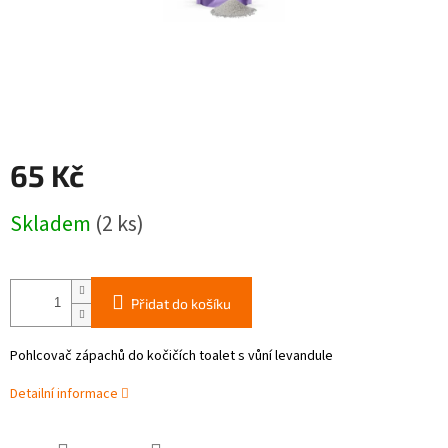
65 Kč
Měrná
Skladem
(2 ks)
cena:
Přidat do košíku
Pohlcovač zápachů do kočičích toalet s vůní levandule
Detailní informace