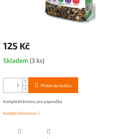
125 Kč
Měrná
Skladem
(3 ks)
cena:
Přidat do košíku
Kompletní krmivo pro papoušky
Detailní informace