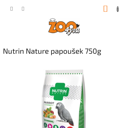
Přejít
NÁKUP
na
obsah
KOŠÍK
Nutrin Nature papoušek 750g