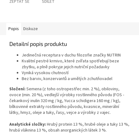
ZEPTAT SE
SDÍLET
Popis
Diskuze
Detailní popis produktu
Jedinečná receptura v duchu filozofie značky NUTRIN
Kvalitní pestré krmivo, které zvířata spotřebují beze
zbytku, a plně pokryje jejich nutriční požadavky
Vyniká vysokou chutností
Bez barviv, konzervantů a umělých zchutňovadel
Složení:
Semena (z toho ostropestřec min. 2 %), obiloviny,
ovoce (min. 20 %), vedlejší výrobky rostlinného původu (FOS -
čekankový inulin 320 mg / kg, Yucca schidigera 160 mg / kg),
bílkovinné extrakty rostlinného původu, kvasnice, minerální
látky, hmyz, oleje a tuky, řasy, vejce a výrobky z vajec.
Analytické složky:
Hrubý protein 13 %, hrubé oleje a tuky 13 %,
hrubá vláknina 13 %, obsah anorganických látek 3 %.