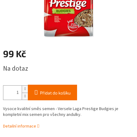
99 Kč
Měrná
Na dotaz
cena:
Přidat do košíku
Vysoce kvalitní směs semen - Versele Laga Prestige Budgies je
kompletní mix semen pro všechny andulky.
Detailní informace