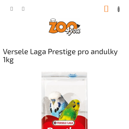
Přejít
NÁKUP
na
obsah
KOŠÍK
Versele Laga Prestige pro andulky
1kg