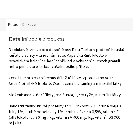
Popis
Diskuze
Detailní popis produktu
Doplňkové krmivo pro dospělé psy Rinti Filetto v podobě kousků
kuřete a šunky v lahodném želé. Kapsička Rinti Filetto v
praktickém balení se hodí například k ochucení suchých granulí
nebo jen tak pro radost vašeho psího přítele.
Obsahuje pro psa všechny důležité látky. Zpracováno velmi
šetrně při nízké teplotě. Obohacena o vitamíny a minerální látky
Složení: 48% kuřecí filety, 9% šunka, 1,5% rýže, minerální látky.
Jakostní znaky: hrubé proteiny 14%, vlhkost 82%, hrubé oleje a
tuky 1%, hrubé popeloviny 1%, hrubá vláknina 0,5%, vitamín E
(alfatokoferol) 30 mg / kg, vitamín A 400 m.j./ kg, vitamín D3 300
m.j./ kg.