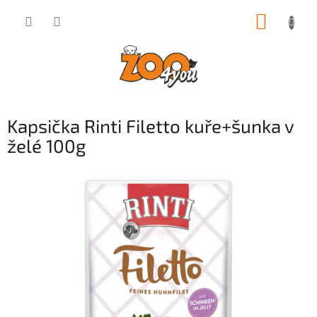
Přejít
NÁKUP
na
obsah
KOŠÍK
Kapsička Rinti Filetto kuře+šunka v
želé 100g