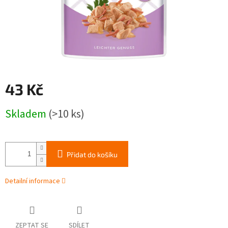
43 Kč
Měrná
Skladem
(>10 ks)
cena:
Přidat do košíku
Detailní informace
ZEPTAT SE
SDÍLET