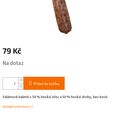
79 Kč
Měrná
Na dotaz
cena:
Přidat do košíku
Salámové balené s 50 % hovězí ořez a 50 % hovězí droby, bez kosti.
Detailní informace