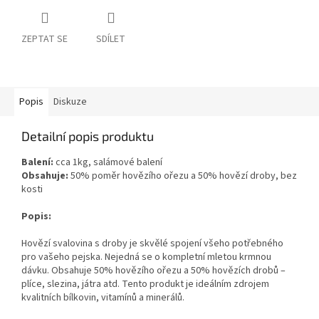
ZEPTAT SE
SDÍLET
Popis
Diskuze
Detailní popis produktu
Balení:
cca 1kg, salámové balení
Obsahuje:
50%
poměr hovězího ořezu a 50% hovězí droby, bez
kosti
Popis:
Hovězí svalovina s droby je skvělé spojení všeho potřebného
pro vašeho pejska. Nejedná se o kompletní mletou krmnou
dávku. Obsahuje 50% hovězího ořezu a 50% hovězích drobů –
plíce, slezina, játra atd. Tento produkt je ideálním zdrojem
kvalitních bílkovin, vitamínů a minerálů.