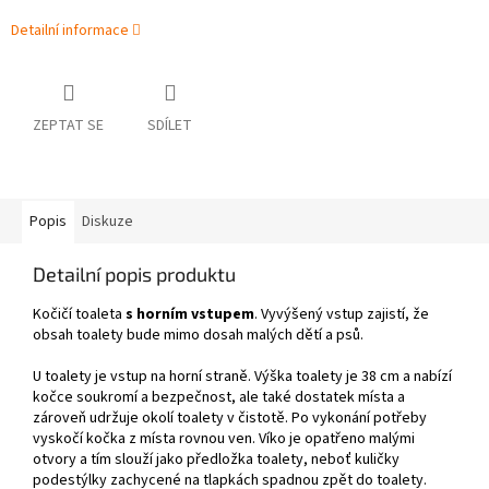
Detailní informace
ZEPTAT SE
SDÍLET
Popis
Diskuze
Detailní popis produktu
Kočičí toaleta
s horním vstupem
. Vyvýšený vstup zajistí, že
obsah toalety bude mimo dosah malých dětí a psů.
U toalety je vstup na horní straně. Výška toalety je 38 cm a nabízí
kočce soukromí a bezpečnost, ale také dostatek místa a
zároveň udržuje okolí toalety v čistotě. Po vykonání potřeby
vyskočí kočka z místa rovnou ven. Víko je opatřeno malými
otvory a tím slouží jako předložka toalety, neboť kuličky
podestýlky zachycené na tlapkách spadnou zpět do toalety.