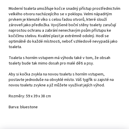
Moderní toaleta umožňuje kočce snadný přístup prostřednictvím
velkého otvoru nacházejícího se v poklopu. Velmi nápaditým
prvkem je klenuté víko s celou řadou otvorů, které slouží
zároveň jako předložka. Vyvýšené boční stěny toalety zaručují
naprostou ochranu a zabrání nenechavým psům přístupu ke
kočičímu stelivu. Kvalitní plast je extrémně odolný. Hodí se
optimálně do každé místnosti, neboť vzhledově nevypadá jako
toaleta.
Toaleta s horním vstupem má výhodu také v tom, že obsah
toalety bude tak mimo dosah pro malé děti a psy.
Aby si kočka zvykla na novou toaletu s horním vstupem,
postavte jednoduše na obvyklé místo. Váš tygřík si zajisté na
novou toaletu zvykne a již můžete využívat jejích výhod.
Rozměry: 59 x 39 x 38 cm
Barva: bluestone