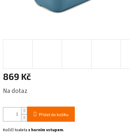
869 Kč
Měrná
Na dotaz
cena:
Přidat do košíku
Kočičí toaleta
s horním vstupem
.