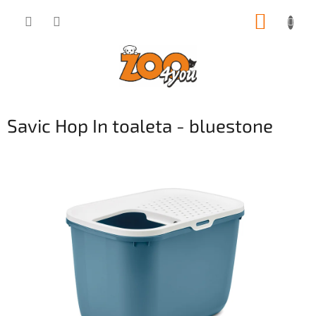
Přejít
NÁKUP
na
obsah
KOŠÍK
Savic Hop In toaleta - bluestone