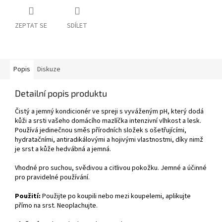
ZEPTAT SE
SDÍLET
Popis
Diskuze
Detailní popis produktu
Čistý a jemný kondicionér ve spreji s vyváženým pH, který dodá
kůži a srsti vašeho domácího mazlíčka intenzivní vlhkost a lesk.
Používá jedinečnou směs přírodních složek s ošetřujícími,
hydratačními, antiradikálovými a hojivými vlastnostmi, díky nimž
je srst a kůže hedvábná a jemná.
Vhodné pro suchou, svědivou a citlivou pokožku. Jemné a účinné
pro pravidelné používání.
Použití:
Použijte po koupili nebo mezi koupelemi, aplikujte
přímo na srst. Neoplachujte.