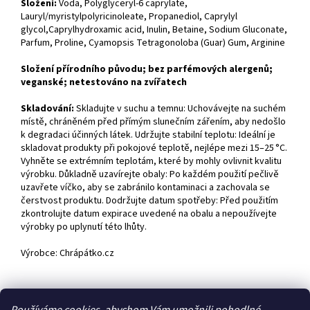
Složení:
Voda, Polyglyceryl-6 caprylate,
Lauryl/myristylpolyricinoleate, Propanediol, Caprylyl
glycol,Caprylhydroxamic acid, Inulin, Betaine, Sodium Gluconate,
Parfum, Proline, Cyamopsis Tetragonoloba (Guar) Gum, Arginine
Složení přírodního původu; bez parfémových alergenů;
veganské; netestováno na zvířatech
Skladování:
Skladujte v suchu a temnu: Uchovávejte na suchém
místě, chráněném před přímým slunečním zářením, aby nedošlo
k degradaci účinných látek. Udržujte stabilní teplotu: Ideální je
skladovat produkty při pokojové teplotě, nejlépe mezi 15–25 °C.
Vyhněte se extrémním teplotám, které by mohly ovlivnit kvalitu
výrobku. Důkladně uzavírejte obaly: Po každém použití pečlivě
uzavřete víčko, aby se zabránilo kontaminaci a zachovala se
čerstvost produktu. Dodržujte datum spotřeby: Před použitím
zkontrolujte datum expirace uvedené na obalu a nepoužívejte
výrobky po uplynutí této lhůty.
Výrobce: Chrápátko.cz
Z