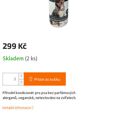
299 Kč
Měrná
Skladem
(2 ks)
cena:
Přidat do košíku
Přírodní kondicionér pro psa bez parfémových
alergenů,
veganské,
netestováno na zvířatech.
Detailní informace