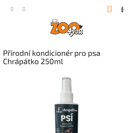
Přejít
NÁKUP
na
obsah
KOŠÍK
Přírodní kondicionér pro psa
Chrápátko 250ml