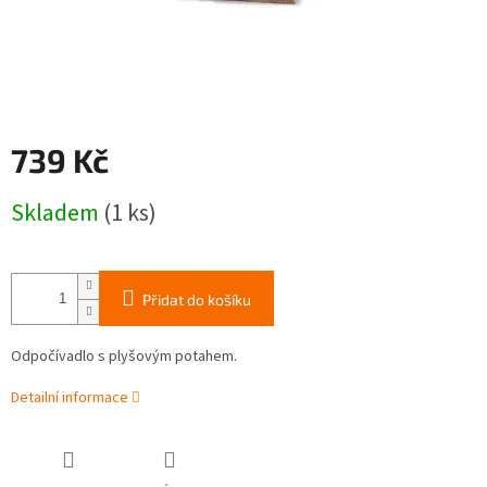
739 Kč
Měrná
Skladem
(1 ks)
cena:
Přidat do košíku
Odpočívadlo s plyšovým potahem.
Detailní informace