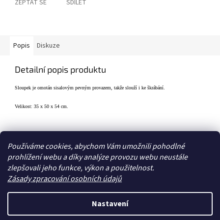
ZEPTAT SE
SDÍLET
Popis
Diskuze
Detailní popis produktu
Sloupek je omotán sisalovým pevným provazem, takže slouží i ke škrábání.
Velikost: 35 x 50 x 54 cm.
Z
Používáme cookies, abychom Vám umožnili pohodlné
á
prohlížení webu a díky analýze provozu webu neustále
Zboží.cz
Heureka.cz
p
zlepšovali jeho funkce, výkon a použitelnost.
a
Zásady zpracování osobních údajů
t
í
Nastavení
Vytvořil Shoptet