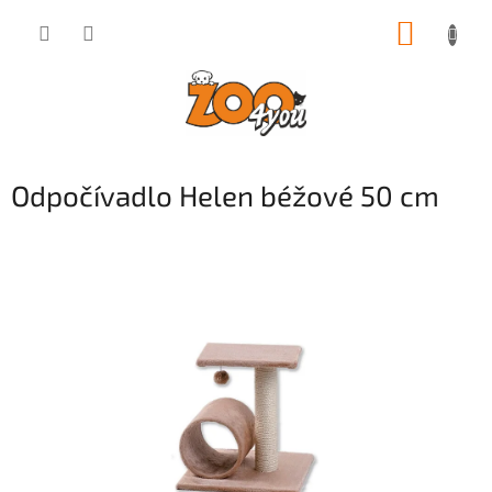
Přejít
NÁKUP
na
obsah
KOŠÍK
Odpočívadlo Helen béžové 50 cm