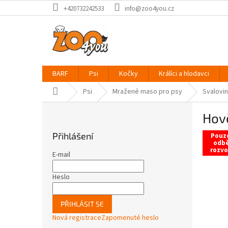
Přejít
+420732242533
info@zoo4you.cz
na
obsah
BARF
Psi
Kočky
Králíci a hlodavci
Domů
Psi
Mražené maso pro psy
Svalovi
P
Hově
o
s
Přihlášení
Pouz
t
odbě
rozvo
r
E-mail
a
n
Heslo
n
í
PŘIHLÁSIT SE
p
Nová registrace
Zapomenuté heslo
a