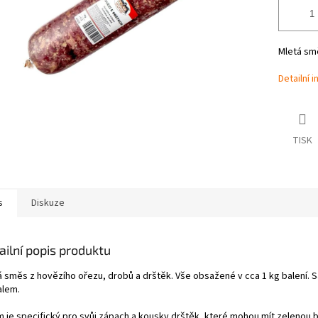
Mletá smě
Detailní 
TISK
s
Diskuze
ailní popis produktu
á směs z hovězího ořezu, drobů a drštěk. Vše obsažené v cca 1 kg balení. S
alem.
m je specifický pro svůj zápach a kousky drštěk, které mohou mít zelenou b