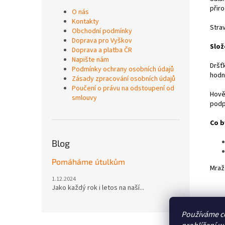
přir
O nás
Kontakty
Strav
Obchodní podmínky
Doprava pro Vyškov
Slož
Doprava a platba ČR
Napište nám
Dršťk
Podmínky ochrany osobních údajů
hodno
Zásady zpracování osobních údajů
Poučení o právu na odstoupení od
Hově
smlouvy
podpo
Co b
Blog
Pomáháme útulkům
Mraž
1.12.2024
Jako každý rok i letos na naší...
Používáme c
Z