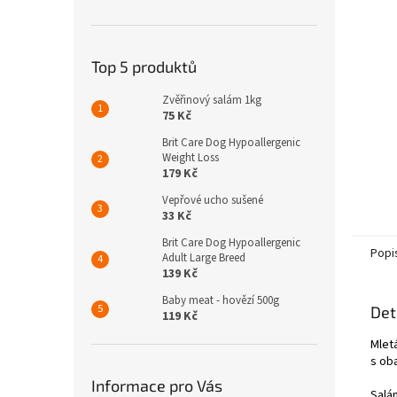
n
e
l
Top 5 produktů
Zvěřinový salám 1kg
75 Kč
Brit Care Dog Hypoallergenic
Weight Loss
179 Kč
Vepřové ucho sušené
33 Kč
Brit Care Dog Hypoallergenic
Popi
Adult Large Breed
139 Kč
Baby meat - hovězí 500g
Det
119 Kč
Mlet
s ob
Informace pro Vás
Salá