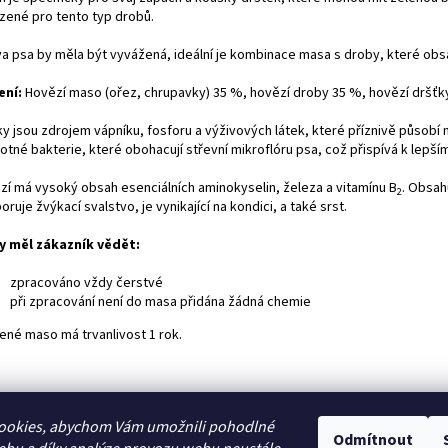
ozené pro tento typ drobů.
a psa by měla být vyvážená, ideální je kombinace masa s droby, které obsah
ení:
Hovězí maso (ořez, chrupavky) 35 %, hovězí droby 35 %, hovězí dršťk
y jsou zdrojem vápníku, fosforu a výživových látek, které příznivě působí n
tné bakterie, které obohacují střevní mikroflóru psa, což přispívá k lepším
zí má vysoký obsah esenciálních aminokyselin, železa a vitamínu B
. Obsah
2
ruje žvýkací svalstvo, je vynikající na kondici, a také srst.
y měl zákazník vědět:
zpracováno vždy čerstvé
při zpracování není do masa přidána žádná chemie
ené maso má trvanlivost 1 rok.
ookies, abychom Vám umožnili pohodlné
Odmítnout