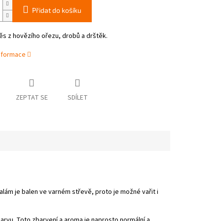
Přidat do košíku
s z hovězího ořezu, drobů a drštěk.
informace
ZEPTAT SE
SDÍLET
alám je balen ve varném střevě, proto je možné vařit i
arvu. Toto zbarvení a aroma je naprosto normální a