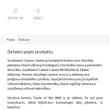
ZEPTAT SE
SDÍLET
Popis
Diskuze
Detailní popis produktu
Southwest Canion Canine je kompletní krmivo pro všechna
plemena všech věkových kategorií z hovězího masa a pečeného
divočáka. Southwest Canion Canine NEOBSAHUJE žádné
obiloviny. Krmivo obsahuje variace ovoce a zeleniny pro
podporu imunitního systému. Součástí krmiva jsou prospěšné
střevní bakterie, nebo-li probiotika, které zajišťují zdravou a
vyváženou střevní mikroflóru.
Výrobce krmiva Taste of the Wild si je vědom, že psi jsou
masožravci, nikoli býložravci konzumující lány pšenice, či
kukuřice.