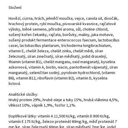
Složení:
Hovězí, cizrna, hrách, jehněčí moučka, vejce, canola oil, divočák,
hrachový protein, rybí moučka, pivovarské kvasnice, rajčatové
výlisky, lněné semeno, přírodní aroma, sůl, choline chlorid,
sušený kořen čekanky, rajčata, borůvky, maliny, juka mohave,
sušený produkt fermentace enterococcus faecium, lactobacillus
casei, lactobacillus plantarum, trichoderma longibrachiatum,
vitamin E, chelát železa, chelát zinku, chelát mědi, síran
železnatý, síran zinečnatý, síran měďnatý, jodid draselný,
thiamin (vitamin B1), chelát manganu, oxid manganatý, kyselina
askornová, vitamin A, biotin, niacin, pantothenát vápenatý, síran
manganatý, seleničitan sodný, pyridoxin hydrochlorid, (vitamin
B6), vitamin B12, riboflavin (vitamin B2), vitamin D, kyselina
listová.
Analitické složky:
Hrubý protein 29%, hrubé oleje a tuky 15%, hrubá vláknina 4,5%,
vlhkost 10%, vápník 1,9%, fosfor 1,1%.
Doplňkové látky: vitamín A 11,500 IU/kg, vitamín D 800 IU/kg,
vitamín E 175 IU/kg, železo proteinát 60mg/kg, měď proteinát 7
mg/kg, síran železnatý 60mg/kg, síran měďnatý 7mg/kg, jodid