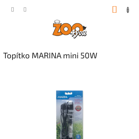
Přejít
NÁKUP
na
obsah
KOŠÍK
Topítko MARINA mini 50W