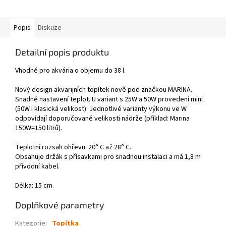
Popis
Diskuze
Detailní popis produktu
Vhodné pro akvária o objemu do 38 l.
Nový design akvarijních topítek nově pod značkou MARINA.
Snadné nastavení teplot. U variant s 25W a 50W provedení mini
(50W i klasická velikost). Jednotlivé varianty výkonu ve W
odpovídají doporučované velikosti nádrže (příklad: Marina
150W=150 litrů).
Teplotní rozsah ohřevu: 20° C až 28° C.
Obsahuje držák s přísavkami pro snadnou instalaci a má 1,8 m
přívodní kabel.
Délka: 15 cm.
Doplňkové parametry
Kategorie
:
Topítka