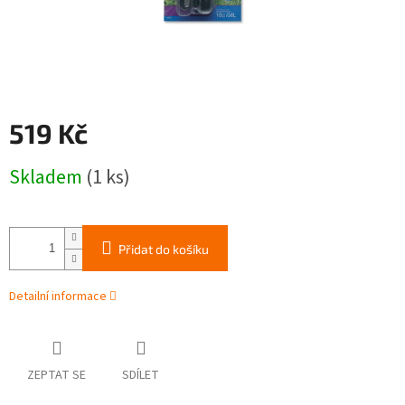
519 Kč
Měrná
Skladem
(1 ks)
cena:
Přidat do košíku
Detailní informace
ZEPTAT SE
SDÍLET