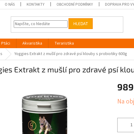
O NÁS
KONTAKTY
OBCHODNÍ PODMÍNKY
DOPRAVA PRO V
HLEDAT
Ptáci
Akvaristika
Teraristika
es
Yoggies Extrakt z mušlí pro zdravé psí klouby s probiotiky 600g
ies Extrakt z mušlí pro zdravé psí klo
989
Měrná
Na ob
cena: