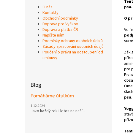
Tent
O nás
psa.
Kontakty
Obchodní podmínky
O pr
Doprava pro Vyškov
Doprava a platba ČR
Ve f
Napište nám
podp
Podmínky ochrany osobních údajů
suro
Zásady zpracování osobních údajů
Poučení o právu na odstoupení od
Zákl
smlouvy
přír
amin
pro p
Pivo
obsa
Blog
Omeg
šlach
Pomáháme útulkům
psa.
1.12.2024
Yogg
Jako každý rok i letos na naší...
stav
přízn
Tent