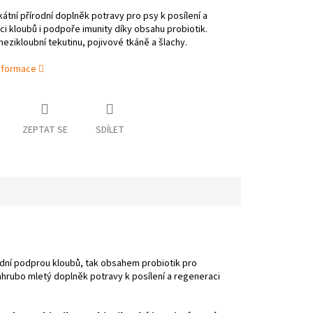
kátní přírodní doplněk potravy pro psy k posílení a
i kloubů i podpoře imunity díky obsahu probiotik.
mezikloubní tekutinu, pojivové tkáně a šlachy.
informace
ZEPTAT SE
SDÍLET
írodní podprou kloubů, tak obsahem probiotik pro
nahrubo mletý doplněk potravy k posílení a regeneraci