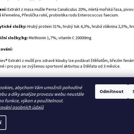
ení:
Extrakt z masa mušle Perna Canaliculus 20%, mletá mořská řasa, pivova
á křemelina, Přeslička rolní, probiotika rodu Enterococcus faecium.
ytické složky:
Hrubý protein 31%, hrubý tuk 4,3%, hrubá vláknina 2,5%, 
iční složky/kg:
Methionin 1,7%, vitamín C 20000mg
ování:
ies® Extrakt z mušlí pro zdravé klouby lze podávat štěňatům, březím fená
né i pro psy se zvýšenou sportovní aktivitou a štěňata od 3 měsíce.
ookies, abychom Vám umožnili pohodlné
Odmítnout
ebu a díky analýze provozu webu neustále
Zboží.cz
Heureka.cz
ho funkce, výkon a použitelnost.
cování osobních údajů
í