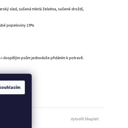
rský slad, sušená mletá želatina, sušené droždí,
hrubé popeloviny 19%
m i dospělým psům jednoduše přidáním k potravě.
Souhlasím
Vytvořil Shoptet