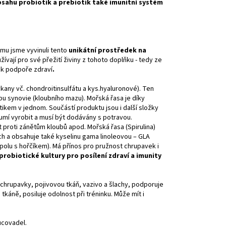
bsahu probiotik a prebiotik také imunitní systém
umu jsme vyvinuli tento
unikátní prostředek na
ívají pro své přežití živiny z tohoto doplňku - tedy ze
 k podpoře zdraví
.
kany vč. chondroitinsulfátu a kys.hyaluronové). Ten
u synovie (kloubního mazu). Mořská řasa je díky
ikem v jednom. Součástí produktu jsou i další složky
neumí vyrobit a musí být dodávány s potravou.
 proti zánětům kloubů apod. Mořská řasa (Spirulina)
h a obsahuje také kyselinu gama linoleovou – GLA
spolu s hořčíkem). Má přínos pro pružnost chrupavek i
 probiotické kultury pro posílení zdraví a imunity
 chrupavky, pojivovou tkáň, vazivo a šlachy, podporuje
káně, posiluje odolnost při tréninku. Může mít i
ucovadel.