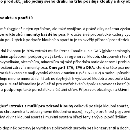
o produkt, jako jediný svého druhu na trhu posiluje klouby a díky o
oduktu a použití:
irmě Yoggies® nejen vyrábíme, ale také vyvíjíme. A právě díky našemu výzk
oru kloubů i imunity každého psa.
Protože živé probiotické kultury využ
vin použitých k podpoře kloubního aparátu je to skvělý přírodní prostředek
adní živionou je 20% extrakt mušle Perna Canaliculus a GAG (glykosaminogly
odním způsobem podporuje výstavbu a regeneraci kloubů, chrupavek i tvorb
okyselinám, vitamínům, minerálům mj.také přírodním antioxidantem i prebiot
osílení zdraví a imunity psa.
Omega-3 ETA, EPA a DHA
, které si tělo psa 
varské kvasnice mají vysoký obsah vitamínu B (vč.B6 – B12) a mohou působit
huje mnoho minerálních látek nezbytných k výstavbě kloubů a podpoře šlac
a 6. Mletá křemelina je důležitá pro vstřebávání vápníku a pevnost kostí (
 a podporuje také peristaltiku a čištění střev. Přípravek obsahuje i
aktivní
ies® Extrakt z mušlí pro zdravé klouby
celkově posiluje kloubní aparát,
bu chrupavek a tvorbu synovie (kloubního mazu), zvyšuje pružnost pojivové t
ivý vliv na kloubní aparát i imunitní systém březí feny a vývoj plodů štěňat.
o doplněk potravy je vyroben z přírodních surovin bez konzervantů a doch