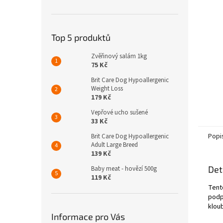
n
e
l
Top 5 produktů
Zvěřinový salám 1kg
75 Kč
Brit Care Dog Hypoallergenic
Weight Loss
179 Kč
Vepřové ucho sušené
33 Kč
Popi
Brit Care Dog Hypoallergenic
Adult Large Breed
139 Kč
Det
Baby meat - hovězí 500g
119 Kč
Tent
podp
kloub
Informace pro Vás