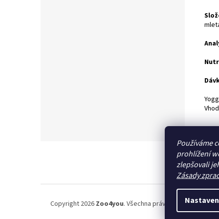
Slož
mlet
Anal
Nutr
Dávk
Yogg
Vhod
Používáme c
Z
prohlížení w
á
zlepšovali je
p
Zásady zpra
a
t
í
Nastaven
Copyright 2026
Zoo4you
. Všechna práva vyhrazena.