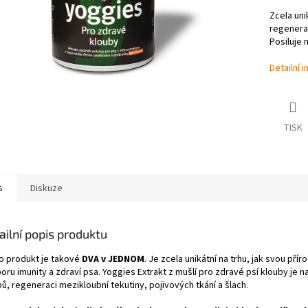
Zcela uni
regenerac
Posiluje 
Detailní 
TISK
s
Diskuze
ailní popis produktu
o produkt je takové
DVA v JEDNOM
. Je zcela unikátní na trhu, jak svou př
oru imunity a zdraví psa. Yoggies Extrakt z mušlí pro zdravé psí klouby je 
ů, regeneraci mezikloubní tekutiny, pojivových tkání a šlach.