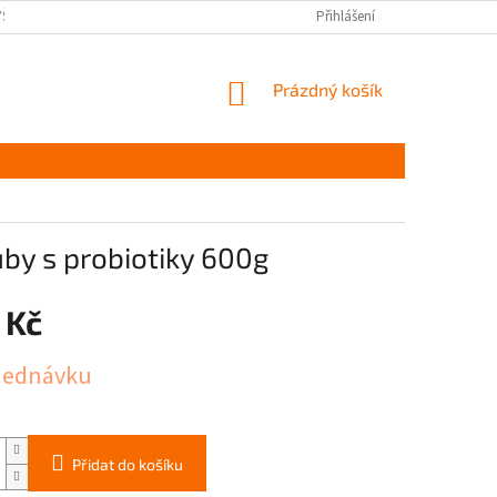
YŠKOV
DOPRAVA A PLATBA ČR
NAPIŠTE NÁM
Přihlášení
PODMÍNKY OCHR
NÁKUPNÍ
Prázdný košík
KOŠÍK
uby s probiotiky 600g
 Kč
jednávku
Přidat do košíku