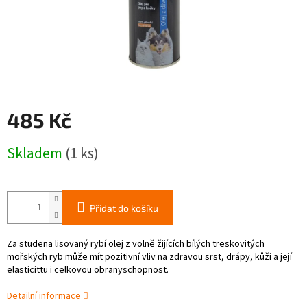
485 Kč
Měrná
Skladem
(1 ks)
cena:
Přidat do košíku
Za studena lisovaný rybí olej z volně žijících bílých treskovitých
mořských ryb může mít pozitivní vliv na zdravou srst, drápy, kůži a její
elasticittu i celkovou obranyschopnost.
Detailní informace