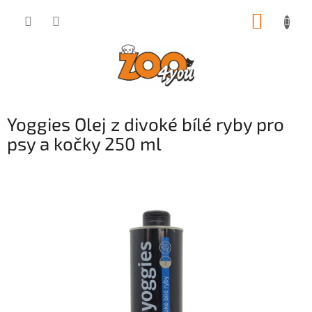
Přejít
NÁKUP
na
obsah
KOŠÍK
Yoggies Olej z divoké bílé ryby pro
psy a kočky 250 ml