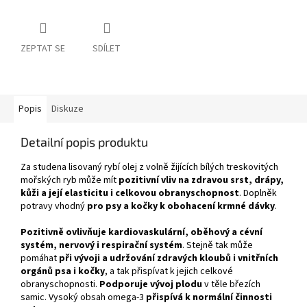
ZEPTAT SE
SDÍLET
Popis
Diskuze
Detailní popis produktu
Za studena lisovaný
rybí olej z volně žijících bílých treskovitých
mořských ryb může mít
pozitivní vliv na zdravou srst, drápy,
kůži a její elasticitu i celkovou obranyschopnost
. Doplněk
potravy vhodný
pro psy a kočky k obohacení krmné dávky
.
Pozitivně ovlivňuje kardiovaskulární, oběhový a cévní
systém, nervový i respirační systém
. Stejně tak může
pomáhat
při vývoji a udržování zdravých kloubů i vnitřních
orgánů psa i kočky
, a tak přispívat k jejich celkové
obranyschopnosti.
Podporuje vývoj plodu
v těle březích
samic. Vysoký obsah omega-3
přispívá k normální činnosti