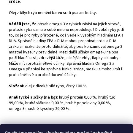
srdce
.
Olej z bílých ryb nemění barvu srsti psa ani kočky.
Věděli jste, že
obsah omega-3 v rybách závisí na jejich stravě,
protože ryba sama o sobě mnoho neprodukuje? Divoké ryby jedí
to, co je pro ryby přirozené, což vede k vysokým hladinám EPA a
DHA. Správné hladiny EPA a DHA mohou prospívat srdci a DHA
zraku a mozku. Je proto důležité, aby pes konzumoval omega-3
mastné kyseliny pravidelně. Mezi další účinky omega-3 na psa
patří hladší srst, zdravější kůže, silnější nehty, tlapky a klouby.
Může mít i protizánětlivé účinky. Správná hladina Omega 3 a
Omega 6 přispívá ke správné funkci srdce, mozku a mohou mít i
protizánětlivé a protinádorové účinky.
Složení:
olej z divoké bílé ryby, čistý 100 %
Analitycké složky (na kg):
hrubý protein 0,00 %, hrubý tuk
99,00 %, hrubá vláknina 0,00 %, hrubé popeloviny 0,00 %,
omega-3 mastné kyseliny 26,00 %.
Z