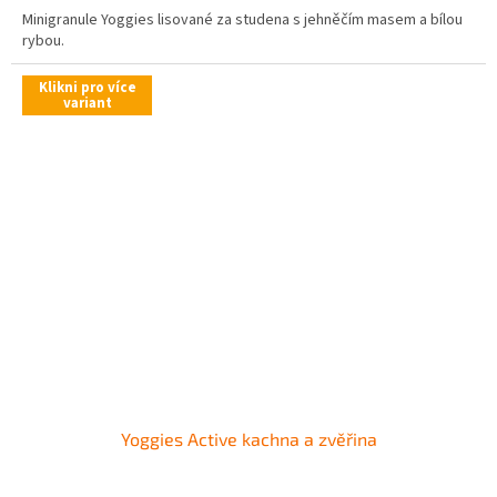
Minigranule Yoggies lisované za studena s jehněčím masem a bílou
rybou.
Klikni pro více
variant
Yoggies Active kachna a zvěřina