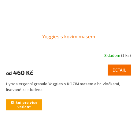
Yoggies s kozím masem
Skladem
(1 ks)
DETAIL
460 Kč
od
Hypoalergenní granule Yoggies s KOZÍM masem a br. vločkami,
lisované za studena.
Klikni pro více
variant