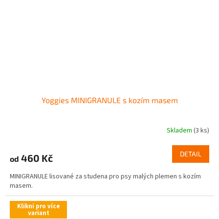
Yoggies MINIGRANULE s kozím masem
Skladem
(3 ks)
DETAIL
460 Kč
od
MINIGRANULE lisované za studena pro psy malých plemen s kozím
masem.
Klikni pro více
variant