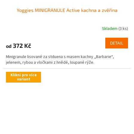
Yoggies MINIGRANULE Active kachna a zvěřina
Skladem
(3 ks)
DETAIL
372 Kč
od
Minigranule lisované za stduena s masem kachny „Barbarie“,
jelenem, rybou a vločkami z hnědé, loupané rýže.
Klikni pro více
variant