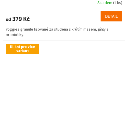
Skladem
(1 ks)
DETAIL
379 Kč
od
Yoggies granule lisované za studena s krůtím masem, jáhly a
probiotiky.
Klikni pro více
variant