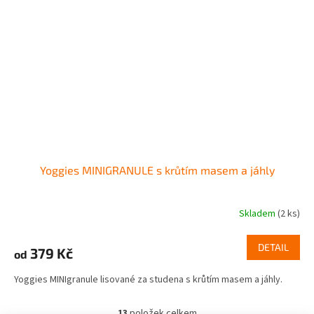
Yoggies MINIGRANULE s krůtím masem a jáhly
Skladem
(2 ks)
DETAIL
379 Kč
od
Yoggies MINIgranule lisované za studena s krůtím masem a jáhly.
13
položek celkem