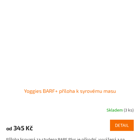
Yoggies BARF+ příloha k syrovému masu
Skladem
(3 ks)
DETAIL
345 Kč
od
Příloha lisovaná za studena BARF Plus je přírodní, vyvážená a na