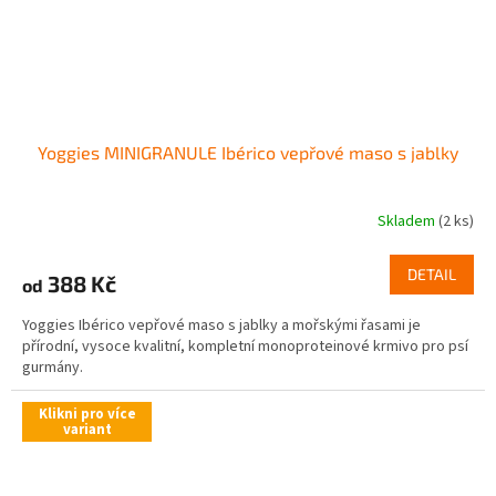
Yoggies MINIGRANULE Ibérico vepřové maso s jablky
Skladem
(2 ks)
DETAIL
388 Kč
od
Yoggies Ibérico vepřové maso s jablky a mořskými řasami je
přírodní, vysoce kvalitní, kompletní monoproteinové krmivo pro psí
gurmány.
Klikni pro více
variant