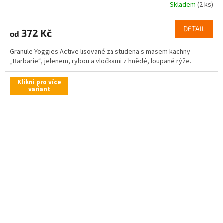
Skladem
(2 ks)
DETAIL
372 Kč
od
Granule Yoggies Active lisované za studena s masem kachny
„Barbarie“, jelenem, rybou a vločkami z hnědé, loupané rýže.
Klikni pro více
variant