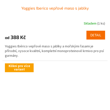
Yoggies Iberico vepřové maso s jablky
Skladem
(1 ks)
DETAIL
388 Kč
od
Yoggies Ibérico vepřové maso s jablky a mořskými řasami je
přírodní, vysoce kvalitní, kompletní monoproteinové krmivo pro psí
gurmány.
Klikni pro více
variant