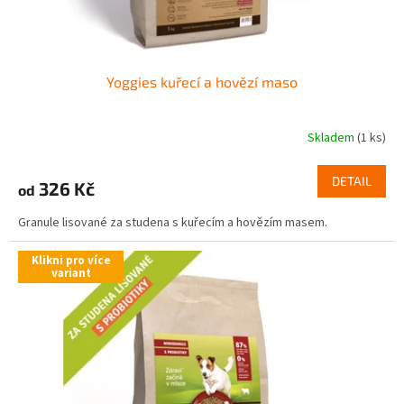
t
ů
Yoggies kuřecí a hovězí maso
Skladem
(1 ks)
DETAIL
326 Kč
od
Granule lisované za studena s kuřecím a hovězím masem.
Klikni pro více
variant