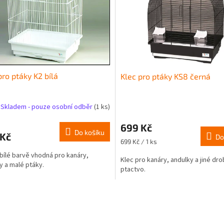
pro ptáky K2 bílá
Klec pro ptáky KS8 černá
Skladem - pouze osobní odběr
(1 ks)
699 Kč
Do košíku
 Kč
Do
Měrná
699 Kč / 1 ks
cena:
 bílé barvě vhodná pro kanáry,
Klec pro kanáry, andulky a jiné dr
y a malé ptáky.
ptactvo.
O
v
l
á