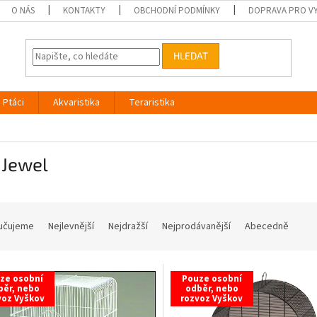
O NÁS
KONTAKTY
OBCHODNÍ PODMÍNKY
DOPRAVA PRO V
HLEDAT
Ptáci
Akvaristika
Teraristika
 Jewel
učujeme
Nejlevnější
Nejdražší
Nejprodávanější
Abecedně
ze osobní
Pouze osobní
běr, nebo
odběr, nebo
voz Vyškov
rozvoz Vyškov