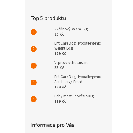
Top 5 produktů
Zvěřinový salám 1kg
75 Kč
Brit Care Dog Hypoallergenic
Weight Loss
179 Kč
Vepřové ucho sušené
33 Kč
Brit Care Dog Hypoallergenic
Adult Large Breed
139 Kč
Baby meat - hovězí 500g
119 Kč
Informace pro Vás