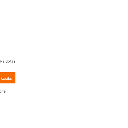
Na dotaz
 košíku
obné