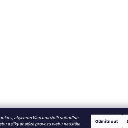
ookies, abychom Vám umožnili pohodlné
Odmítnout
ebu a díky analýze provozu webu neustále
Zboží.cz
Heureka.cz