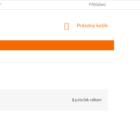
YŠKOV
DOPRAVA A PLATBA ČR
NAPIŠTE NÁM
Přihlášení
PODMÍNKY OCHR
NÁKUPNÍ
Prázdný košík
KOŠÍK
2
položek celkem