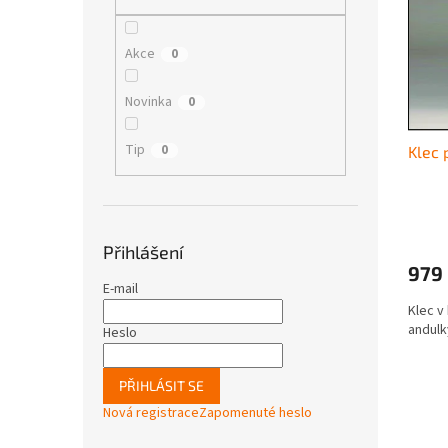
i
r
n
s
o
e
p
d
l
Akce
0
r
u
o
k
Novinka
0
d
t
u
ů
Tip
0
Klec 
k
t
ů
Přihlášení
979
E-mail
Klec v
andulk
Heslo
PŘIHLÁSIT SE
Nová registrace
Zapomenuté heslo