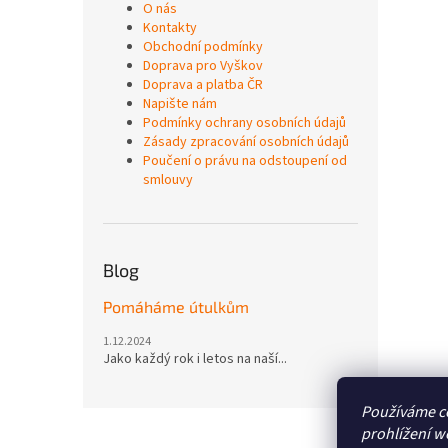
O nás
Kontakty
Obchodní podmínky
Doprava pro Vyškov
Doprava a platba ČR
Napište nám
Podmínky ochrany osobních údajů
Zásady zpracování osobních údajů
Poučení o právu na odstoupení od
smlouvy
Blog
Pomáháme útulkům
1.12.2024
Jako každý rok i letos na naší...
Používáme c
Z
prohlížení w
á