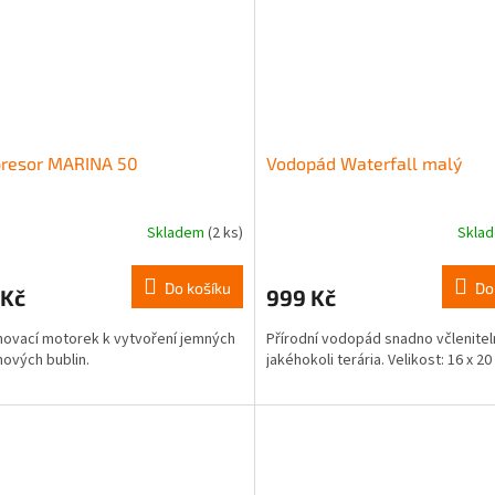
resor MARINA 50
Vodopád Waterfall malý
Skladem
(2 ks)
Skla
Do košíku
Do
 Kč
999 Kč
ovací motorek k vytvoření jemných
Přírodní vodopád snadno včlenitel
ových bublin.
jakéhokoli terária. Velikost: 16 x 20