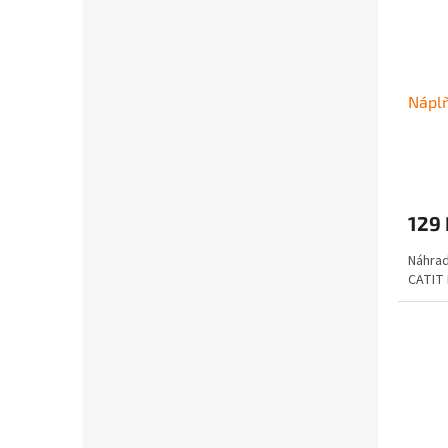
Náplň
129 
Náhrad
CATIT 