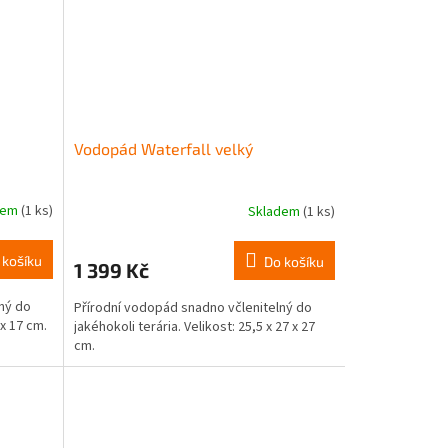
Vodopád Waterfall velký
dem
(1 ks)
Skladem
(1 ks)
 košíku
Do košíku
1 399 Kč
ný do
Přírodní vodopád snadno včlenitelný do
 x 17 cm.
jakéhokoli terária. Velikost: 25,5 x 27 x 27
cm.