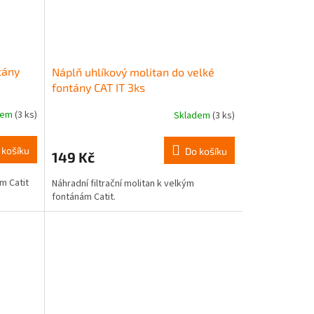
tány
Náplň uhlíkový molitan do velké
fontány CAT IT 3ks
dem
(3 ks)
Skladem
(3 ks)
 košíku
Do košíku
149 Kč
ám Catit
Náhradní filtrační molitan k velkým
fontánám Catit.