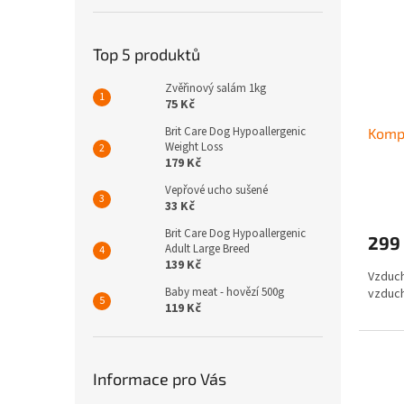
Top 5 produktů
Zvěřinový salám 1kg
75 Kč
Brit Care Dog Hypoallergenic
Komp
Weight Loss
179 Kč
Vepřové ucho sušené
33 Kč
Brit Care Dog Hypoallergenic
299
Adult Large Breed
139 Kč
Vzduch
Baby meat - hovězí 500g
vzduch
119 Kč
Informace pro Vás