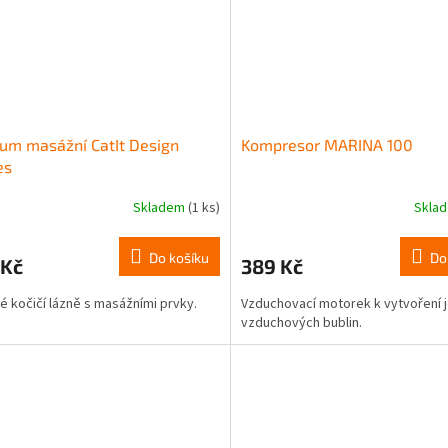
um masážní CatIt Design
Kompresor MARINA 100
es
Skladem
(1 ks)
Skla
Do košíku
Do
 Kč
389 Kč
é kočičí lázně s masážními prvky.
Vzduchovací motorek k vytvoření
vzduchových bublin.