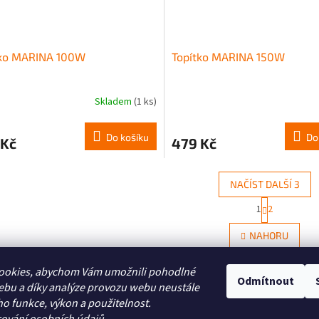
tko MARINA 100W
Topítko MARINA 150W
Skladem
(1 ks)
Do košíku
Do
 Kč
479 Kč
NAČÍST DALŠÍ 3
S
1
2
O
t
r
v
NAHORU
á
l
n
á
k
d
ookies, abychom Vám umožnili pohodlné
o
Odmítnout
a
ebu a díky analýze provozu webu neustále
v
c
Zboží.cz
Heureka.cz
á
ho funkce, výkon a použitelnost.
í
n