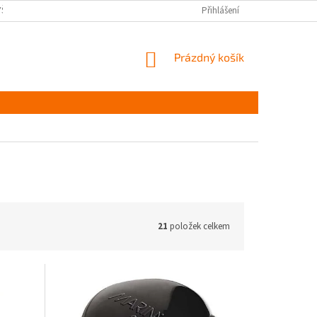
YŠKOV
DOPRAVA A PLATBA ČR
NAPIŠTE NÁM
Přihlášení
PODMÍNKY OCHR
NÁKUPNÍ
Prázdný košík
KOŠÍK
21
položek celkem