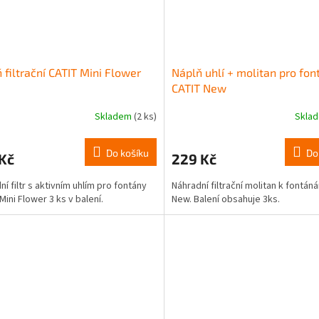
 filtrační CATIT Mini Flower
Náplň uhlí + molitan pro fon
CATIT New
Skladem
(2 ks)
Skla
Do košíku
Do
Kč
229 Kč
ní filtr s aktivním uhlím pro fontány
Náhradní filtrační molitan k fontán
Mini Flower 3 ks v balení.
New. Balení obsahuje 3ks.