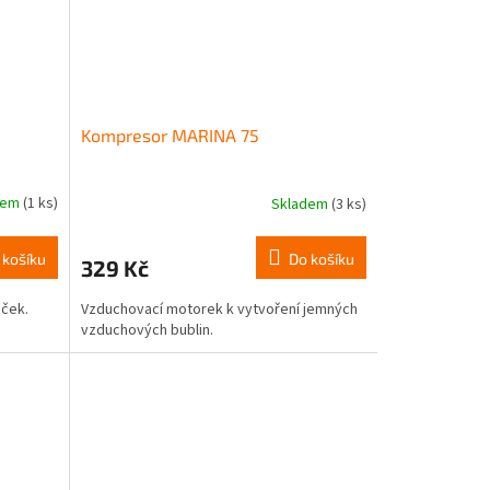
Kompresor MARINA 75
dem
(1 ks)
Skladem
(3 ks)
 košíku
Do košíku
329 Kč
oček.
Vzduchovací motorek k vytvoření jemných
vzduchových bublin.