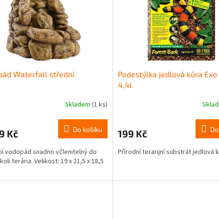
ád Waterfall střední
Podestýlka jedlová kůra Exo
4,4l
Skladem
(1 ks)
Skla
Do košíku
Do
9 Kč
199 Kč
ní vodopád snadno včlenitelný do
Přírodní terarijní substrát jedlová k
oli terária. Velikost: 19 x 21,5 x 18,5