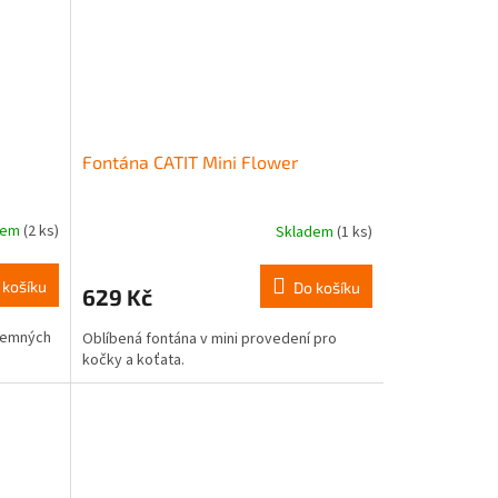
Fontána CATIT Mini Flower
dem
(2 ks)
Skladem
(1 ks)
 košíku
Do košíku
629 Kč
 jemných
Oblíbená fontána v mini provedení pro
kočky a koťata.