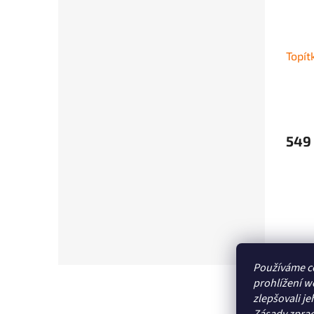
Topí
549
Používáme c
Z
prohlížení w
á
zlepšovali je
p