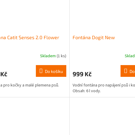
na Catit Senses 2.0 Flower
Fontána Dogit New
Skladem
(1 ks)
Skla
Do košíku
Do
 Kč
999 Kč
a pro kočky a malé plemena psů.
Vodní fontána pro napájení psů i k
Obsah: 6 l vody.