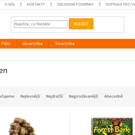
O NÁS
KONTAKTY
OBCHODNÍ PODMÍNKY
DOPRAVA PRO V
HLEDAT
Ptáci
Akvaristika
Teraristika
en
učujeme
Nejlevnější
Nejdražší
Nejprodávanější
Abecedně