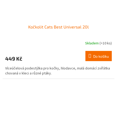
Kočkolit Cats Best Universal 20l
Skladem
(>10 ks)
Do košíku
449 Kč
Víceúčelová podestýlka pro kočky, hlodavce, malá domácí zvířátka
chovaná v kleci a různé ptáky.