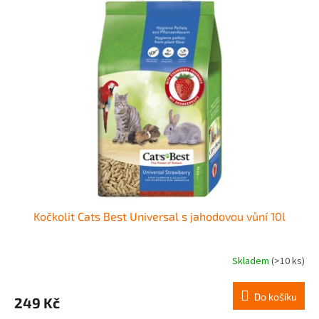
r
p
o
i
d
s
u
p
k
r
t
o
ů
d
u
k
t
ů
Kočkolit Cats Best Universal s jahodovou vůní 10l
Skladem
(>10 ks)
Do košíku
249 Kč