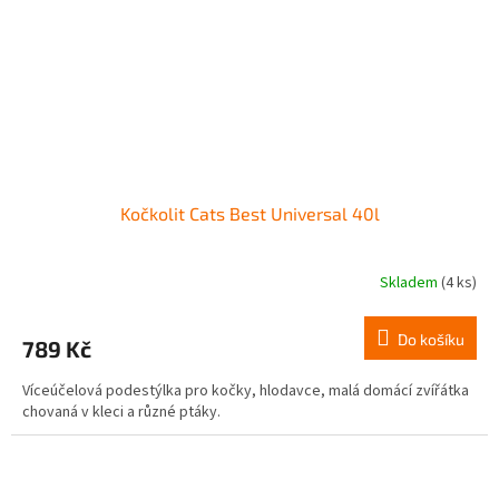
Kočkolit Cats Best Universal 40l
Skladem
(4 ks)
Do košíku
789 Kč
Víceúčelová podestýlka pro kočky, hlodavce, malá domácí zvířátka
chovaná v kleci a různé ptáky.