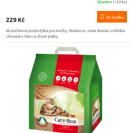
Skladem
(>10 ks)
Do košíku
229 Kč
Víceúčelová podestýlka pro kočky, hlodavce, malá domácí zvířátka
chovaná v kleci a různé ptáky.