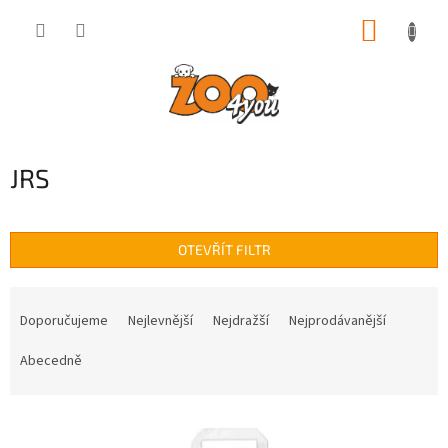
Přejít
NÁKUP
na
obsah
KOŠÍK
JRS
OTEVŘÍT FILTR
Ř
a
Doporučujeme
Nejlevnější
Nejdražší
Nejprodávanější
z
e
Abecedně
n
í
V
p
ý