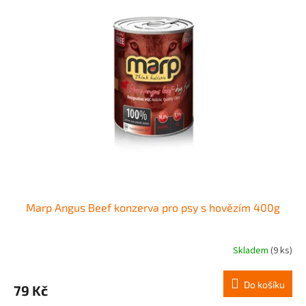
r
p
o
i
d
s
u
p
k
r
t
o
ů
d
u
k
t
ů
Marp Angus Beef konzerva pro psy s hovězím 400g
Skladem
(9 ks)
Do košíku
79 Kč