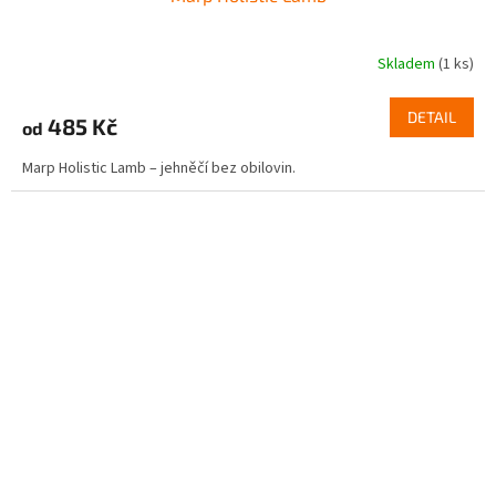
Skladem
(1 ks)
DETAIL
485 Kč
od
Marp Holistic Lamb – jehněčí bez obilovin.