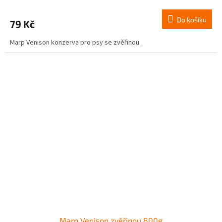
Do košíku
79 Kč
Marp Venison konzerva pro psy se zvěřinou.
Marp Venison zvěřinou 800g