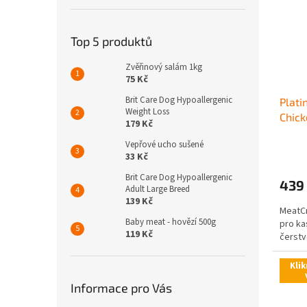
Top 5 produktů
Zvěřinový salám 1kg
75 Kč
Brit Care Dog Hypoallergenic
Plati
Weight Loss
Chick
179 Kč
Vepřové ucho sušené
33 Kč
Brit Care Dog Hypoallergenic
439
Adult Large Breed
139 Kč
MeatCr
Baby meat - hovězí 500g
pro ka
119 Kč
čerstv
Klik
Informace pro Vás