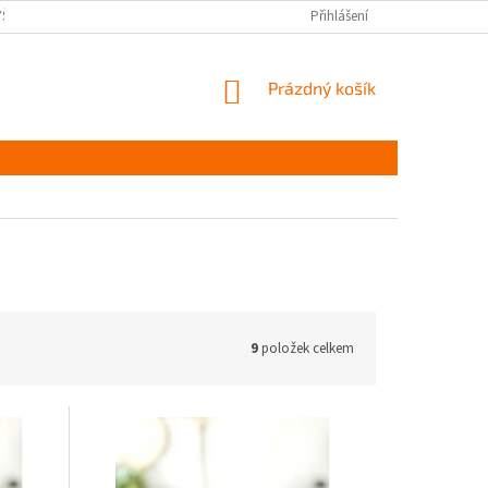
YŠKOV
DOPRAVA A PLATBA ČR
NAPIŠTE NÁM
Přihlášení
PODMÍNKY OCHR
NÁKUPNÍ
Prázdný košík
KOŠÍK
9
položek celkem