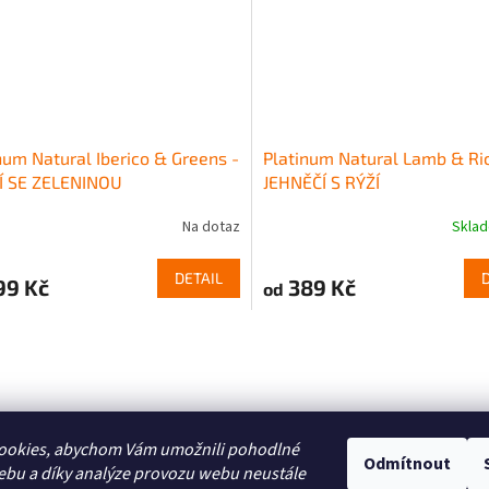
num Natural Iberico & Greens -
Platinum Natural Lamb & Ric
Í SE ZELENINOU
JEHNĚČÍ S RÝŽÍ
Na dotaz
Skla
DETAIL
99 Kč
389 Kč
od
O
v
l
á
d
a
ookies, abychom Vám umožnili pohodlné
c
Odmítnout
ebu a díky analýze provozu webu neustále
í
Zboží.cz
Heureka.cz