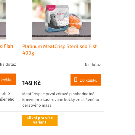
d Fish
Platinum MeatCrisp Sterilised Fish
400g
Na dotaz
Na dotaz
 košíku
Do košíku
149 Kč
dnotné
MeatCrisp je první zdravé plnohodnotné
sušeného
krmivo pro kastrované kočky ze sušeného
čerstvého masa.
Klikni pro více
variant