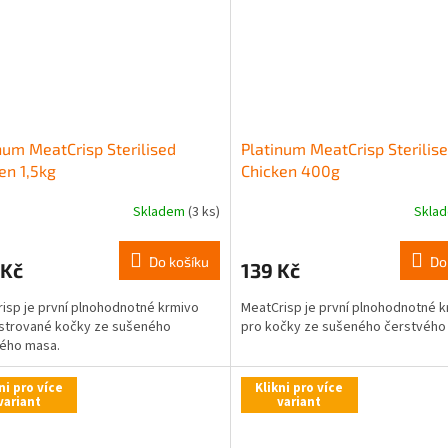
num MeatCrisp Sterilised
Platinum MeatCrisp Sterilis
en 1,5kg
Chicken 400g
Skladem
(3 ks)
Skla
Do košíku
Do
 Kč
139 Kč
isp je první plnohodnotné krmivo
MeatCrisp je první plnohodnotné 
strované kočky ze sušeného
pro kočky ze sušeného čerstvého
ého masa.
ni pro více
Klikni pro více
variant
variant