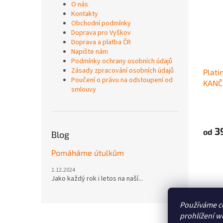
O nás
Kontakty
Obchodní podmínky
Doprava pro Vyškov
Doprava a platba ČR
Napište nám
Podmínky ochrany osobních údajů
Zásady zpracování osobních údajů
Plati
Poučení o právu na odstoupení od
KANČ
smlouvy
3
od
Blog
Pomáháme útulkům
1.12.2024
Jako každý rok i letos na naší...
Používáme c
Z
prohlížení w
á