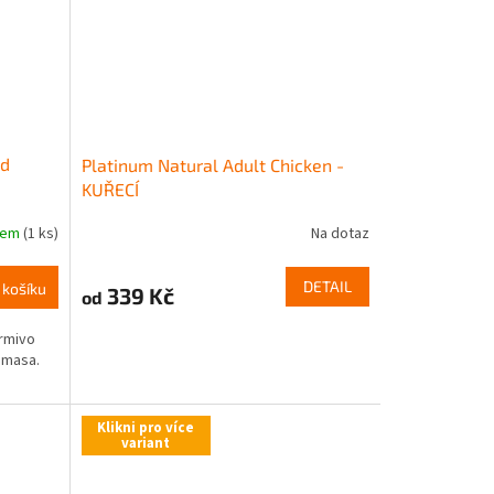
ed
Platinum Natural Adult Chicken -
KUŘECÍ
dem
(1 ks)
Na dotaz
DETAIL
 košíku
339 Kč
od
krmivo
 masa.
Klikni pro více
variant