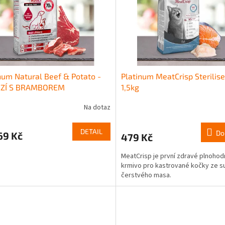
num Natural Beef & Potato -
Platinum MeatCrisp Sterilise
ZÍ S BRAMBOREM
1,5kg
Na dotaz
DETAIL
Do
69 Kč
479 Kč
MeatCrisp je první zdravé plnoho
krmivo pro kastrované kočky ze 
čerstvého masa.