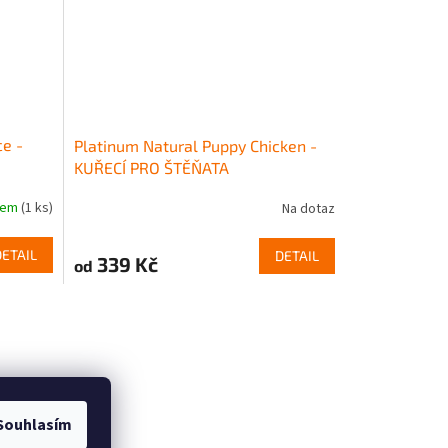
e -
Platinum Natural Puppy Chicken -
KUŘECÍ PRO ŠTĚŇATA
dem
(1 ks)
Na dotaz
DETAIL
DETAIL
339 Kč
od
Souhlasím