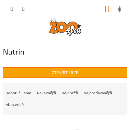
Přejít
NÁKUP
na
obsah
KOŠÍK
Nutrin
OTEVŘÍT FILTR
Ř
a
Doporučujeme
Nejlevnější
Nejdražší
Nejprodávanější
z
e
Abecedně
n
í
V
p
ý