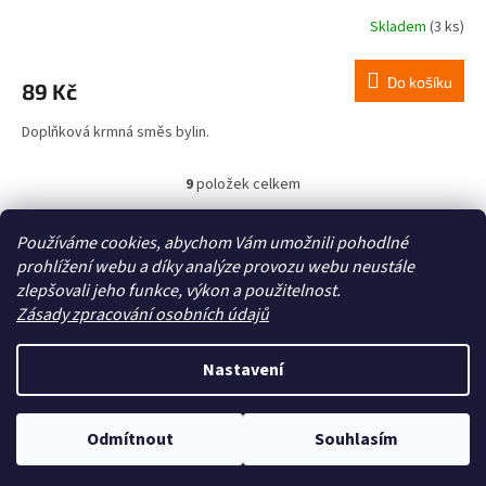
Skladem
(3 ks)
Do košíku
89 Kč
Doplňková krmná směs bylin.
9
položek celkem
O
v
l
Z
Používáme cookies, abychom Vám umožnili pohodlné
á
á
prohlížení webu a díky analýze provozu webu neustále
Zboží.cz
Heureka.cz
d
p
zlepšovali jeho funkce, výkon a použitelnost.
a
a
Zásady zpracování osobních údajů
c
t
í
í
p
Nastavení
Vytvořil Shoptet
r
v
k
Odmítnout
Souhlasím
y
Copyright 2026
Zoo4you
. Všechna práva vyhrazena.
v
ý