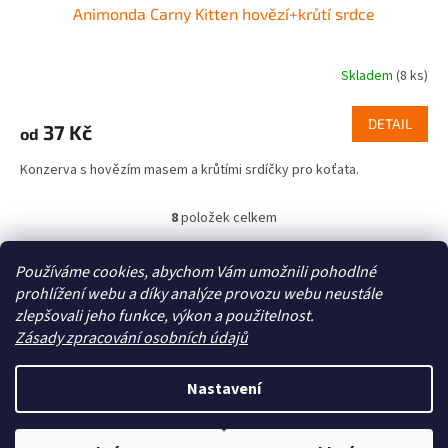
Animonda Carny Kitten hovězí+krůtí srdce
Skladem
(8 ks)
DETAIL
37 Kč
od
Konzerva s hovězím masem a krůtími srdíčky pro koťata.
8
položek celkem
O
v
l
Z
Používáme cookies, abychom Vám umožnili pohodlné
á
á
prohlížení webu a díky analýze provozu webu neustále
Zboží.cz
Heureka.cz
d
p
zlepšovali jeho funkce, výkon a použitelnost.
a
a
Zásady zpracování osobních údajů
c
t
í
í
p
Nastavení
Vytvořil Shoptet
r
v
k