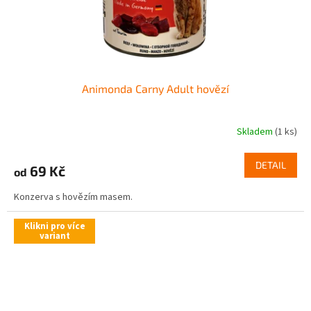
Animonda Carny Adult hovězí
Skladem
(1 ks)
DETAIL
69 Kč
od
Konzerva s hovězím masem.
Klikni pro více
variant