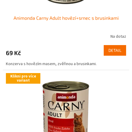
Animonda Carny Adult hovězí+srnec s brusinkami
Na dotaz
DETAIL
69 Kč
Konzerva s hovězím masem, zvěřinou a brusinkami.
Klikni pro více
variant