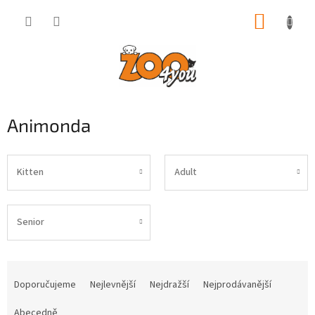
Přejít
NÁKUP
na
obsah
KOŠÍK
Animonda
Kitten
Adult
Senior
Ř
a
Doporučujeme
Nejlevnější
Nejdražší
Nejprodávanější
z
e
Abecedně