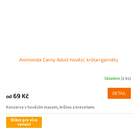
Animonda Carny Adult hovězí, krůta+garnáty
Skladem
(1 ks)
DETAIL
69 Kč
od
Konzerva s hovězím masem, krůtou a krevetami.
Klikni pro více
variant