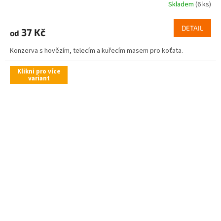
Skladem
(6 ks)
DETAIL
37 Kč
od
Konzerva s hovězím, telecím a kuřecím masem pro koťata.
Klikni pro více
variant