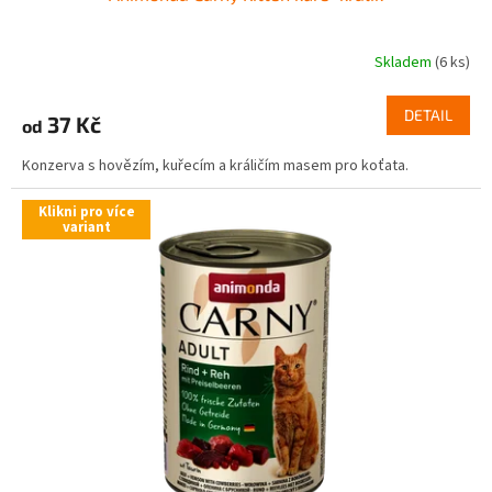
Skladem
(6 ks)
DETAIL
37 Kč
od
Konzerva s hovězím, kuřecím a králičím masem pro koťata.
Klikni pro více
variant