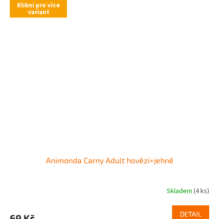
Klikni pro více
variant
Animonda Carny Adult hovězí+jehně
Skladem
(4 ks)
DETAIL
69 Kč