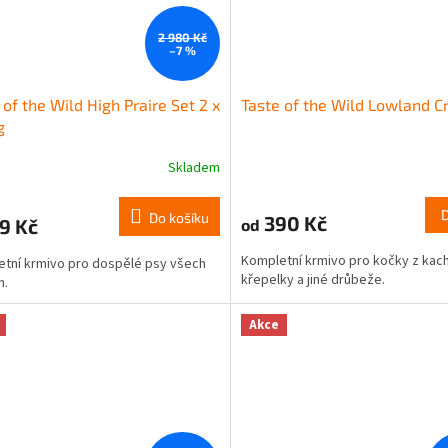
2 980 Kč
–7 %
 of the Wild High Praire Set 2 x
Taste of the Wild Lowland C
g
Skladem
Do košíku
390 Kč
9 Kč
od
Kompletní krmivo pro kočky z kac
tní krmivo pro dospělé psy všech
křepelky a jiné drůbeže.
n.
Akce