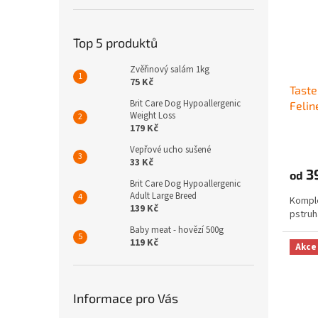
Top 5 produktů
Zvěřinový salám 1kg
75 Kč
Taste
Brit Care Dog Hypoallergenic
Felin
Weight Loss
179 Kč
Vepřové ucho sušené
33 Kč
3
od
Brit Care Dog Hypoallergenic
Adult Large Breed
Komple
139 Kč
pstruh
Baby meat - hovězí 500g
119 Kč
Akce
Informace pro Vás