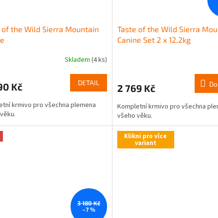
 of the Wild Sierra Mountain
Taste of the Wild Sierra Mou
ne
Canine Set 2 x 12,2kg
Skladem
(4 ks)
DETAIL
Do
90 Kč
2 769 Kč
tní krmivo pro všechna plemena
Kompletní krmivo pro všechna pl
věku.
všeho věku.
Klikni pro více
variant
3 180 Kč
–7 %