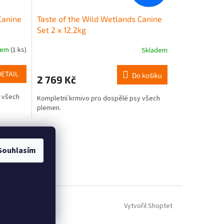
Canine
Taste of the Wild Wetlands Canine
Set 2 x 12,2kg
dem
(1 ks)
Skladem
DETAIL
Do košíku
2 769 Kč
y všech
Kompletní krmivo pro dospělé psy všech
plemen.
Souhlasím
Vytvořil Shoptet