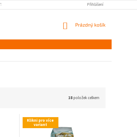
YŠKOV
DOPRAVA A PLATBA ČR
NAPIŠTE NÁM
Přihlášení
PODMÍNKY OCHR
NÁKUPNÍ
Prázdný košík
KOŠÍK
18
položek celkem
Klikni pro více
variant