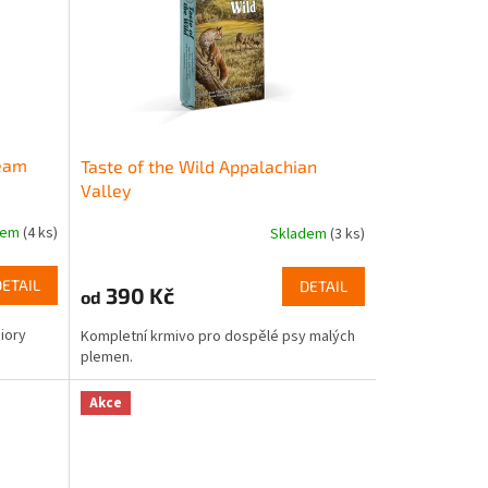
ream
Taste of the Wild Appalachian
Valley
dem
(4 ks)
Skladem
(3 ks)
DETAIL
DETAIL
390 Kč
od
iory
Kompletní krmivo pro dospělé psy malých
plemen.
Akce