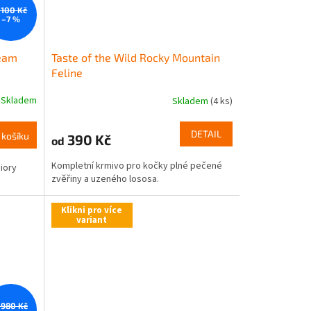
 100 Kč
–7 %
ream
Taste of the Wild Rocky Mountain
Feline
Skladem
Skladem
(4 ks)
DETAIL
 košíku
390 Kč
od
Kompletní krmivo pro kočky plné pečené
iory
zvěřiny a uzeného lososa.
Klikni pro více
variant
 980 Kč