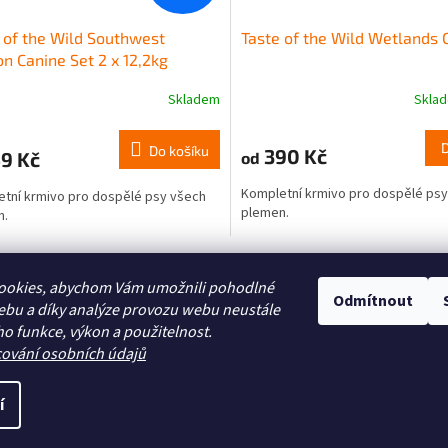
 of the Wild Southwest
Taste of the Wild Wetlands 
n Canine Set 2 x 12,2kg
Skladem
Skla
Do košíku
390 Kč
9 Kč
od
Kompletní krmivo pro dospělé ps
tní krmivo pro dospělé psy všech
plemen.
n.
O
v
ookies, abychom Vám umožnili pohodlné
l
Odmítnout
ebu a díky analýze provozu webu neustále
á
Zboží.cz
Heureka.cz
ho funkce, výkon a použitelnost.
d
cování osobních údajů
a
c
í
í
p
r