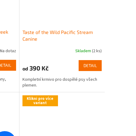
reek
Taste of the Wild Pacific Stream
Canine
Na dotaz
Skladem
(2 ks)
DETAIL
DETAIL
390 Kč
od
hny,
Kompletní krmivo pro dospělé psy všech
plemen.
Klikni pro více
variant