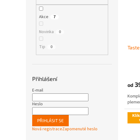
i
r
n
s
o
e
p
d
l
Akce
7
r
u
o
k
Novinka
0
d
t
u
ů
Tip
0
Taste
k
t
ů
Přihlášení
3
od
E-mail
Komple
pleme
Heslo
Klik
PŘIHLÁSIT SE
Nová registrace
Zapomenuté heslo