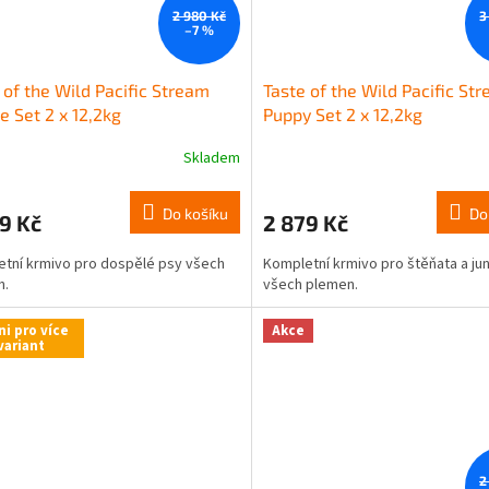
2 980 Kč
3
–7 %
 of the Wild Pacific Stream
Taste of the Wild Pacific St
e Set 2 x 12,2kg
Puppy Set 2 x 12,2kg
Skladem
Do košíku
Do
9 Kč
2 879 Kč
tní krmivo pro dospělé psy všech
Kompletní krmivo pro štěňata a jun
n.
všech plemen.
ni pro více
Akce
variant
2