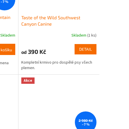
–7 %
ntain
Taste of the Wild Southwest
Canyon Canine
Skladem
Skladem
(1 ks)
DETAIL
 košíku
390 Kč
od
Kompletní krmivo pro dospělé psy všech
emena
plemen.
Akce
2 980 Kč
–7 %