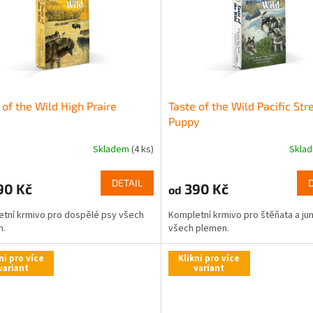
 of the Wild High Praire
Taste of the Wild Pacific St
Puppy
Skladem
(4 ks)
Skla
DETAIL
90 Kč
390 Kč
od
tní krmivo pro dospělé psy všech
Kompletní krmivo pro štěňata a jun
n.
všech plemen.
ni pro více
Klikni pro více
variant
variant