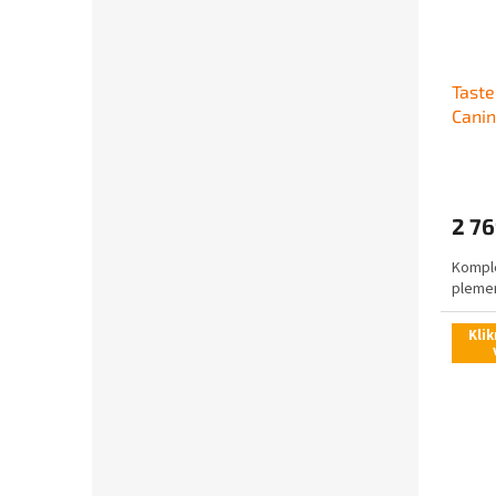
Taste
Canin
2 76
Komple
pleme
Klik