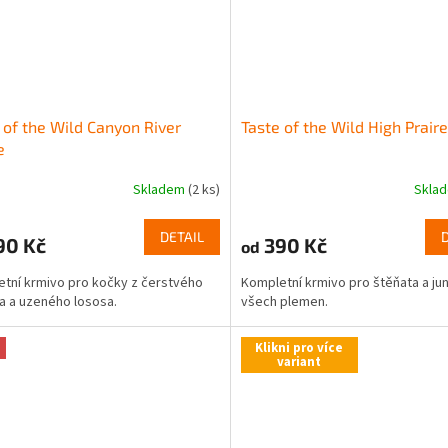
 of the Wild Canyon River
Taste of the Wild High Prair
e
Skladem
(2 ks)
Skla
DETAIL
90 Kč
390 Kč
od
tní krmivo pro kočky z čerstvého
Kompletní krmivo pro štěňata a jun
a a uzeného lososa.
všech plemen.
Klikni pro více
variant