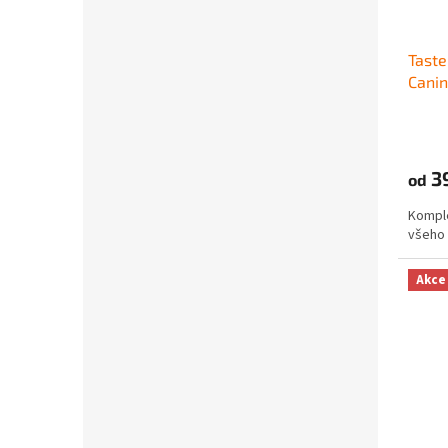
Taste
Cani
3
od
Komple
všeho 
Akce