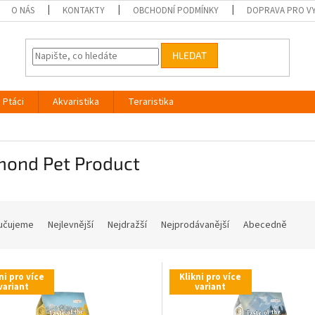
O NÁS
KONTAKTY
OBCHODNÍ PODMÍNKY
DOPRAVA PRO V
HLEDAT
Ptáci
Akvaristika
Teraristika
mond Pet Product
učujeme
Nejlevnější
Nejdražší
Nejprodávanější
Abecedně
ni pro více
Klikni pro více
variant
variant