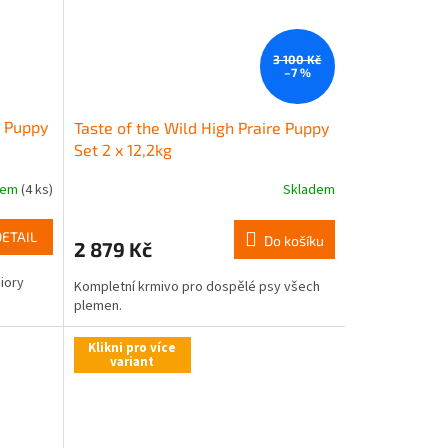
3 100 Kč
–7 %
e Puppy
Taste of the Wild High Praire Puppy
Set 2 x 12,2kg
dem
(4 ks)
Skladem
DETAIL
Do košíku
2 879 Kč
iory
Kompletní krmivo pro dospělé psy všech
plemen.
Klikni pro více
variant