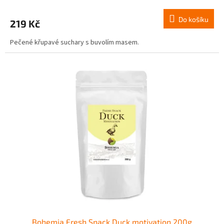
Do košíku
219 Kč
Pečené křupavé suchary s buvolím masem.
Bohemia Fresh Snack Duck motivation 200g