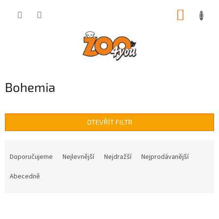
Přejít
NÁKUP
na
obsah
KOŠÍK
Bohemia
OTEVŘÍT FILTR
Ř
a
Doporučujeme
Nejlevnější
Nejdražší
Nejprodávanější
z
e
Abecedně
n
í
V
p
ý