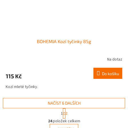
BOHEMIA Kozí tyčinky 85g
Na dotaz
Do košíku
115 Kč
Kozí mleté tyčinky.
NAČÍST 6 DALŠÍCH
S
1
2
t
O
r
24
položek celkem
v
á