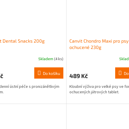
t Dental Snacks 200g
Canvit Chondro Maxi pro psy
ochucené 230g
Skladem
(4 ks)
Skla
Do košíku
Do
Kč
489 Kč
enní ústní péče s pronizánětlivým
Kloubní výživa pro velké psy ve f
m.
ochucených játrových tablet.