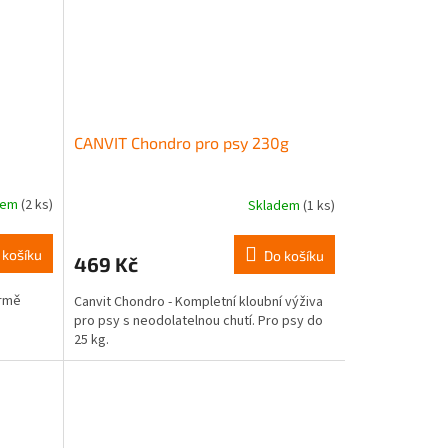
CANVIT Chondro pro psy 230g
dem
(2 ks)
Skladem
(1 ks)
 košíku
Do košíku
469 Kč
ormě
Canvit Chondro - Kompletní kloubní výživa
pro psy s neodolatelnou chutí. Pro psy do
25 kg.