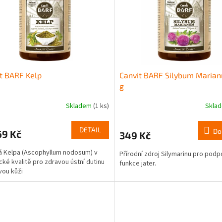
t BARF Kelp
Canvit BARF Silybum Maria
g
Skladem
(1 ks)
Skla
DETAIL
Do
69 Kč
349 Kč
 Kelpa (Ascophyllum nodosum) v
Přírodní zdroj Silymarinu pro podp
cké kvalitě pro zdravou ústní dutinu
funkce jater.
vou kůži