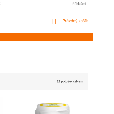
YŠKOV
DOPRAVA A PLATBA ČR
NAPIŠTE NÁM
Přihlášení
PODMÍNKY OCHR
NÁKUPNÍ
Prázdný košík
KOŠÍK
23
položek celkem