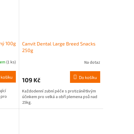
ený 100g
Canvit Dental Large Breed Snacks
250g
dem
(1 ks)
Na dotaz
 košíku
Do košíku
109 Kč
jící
Každodenní zubní péče s protizánětlivým
 pro
účinkem pro velká a obří plemena psů nad
25kg.