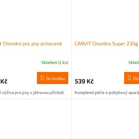
t Chondro pro psy ochucené
CANVIT Chondro Super 230g
Skladem
(1 ks)
Skla
Do košíku
Do
 Kč
539 Kč
í výživa pro psy s játrovou příchutí.
Komplexní péče o pohybový apará