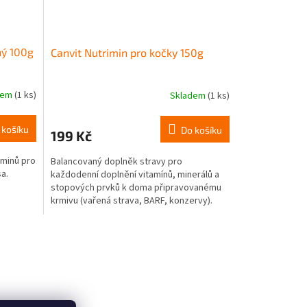
ný 100g
Canvit Nutrimin pro kočky 150g
dem
(1 ks)
Skladem
(1 ks)
 košíku
Do košíku
199 Kč
aminů pro
Balancovaný doplněk stravy pro
a.
každodenní doplnění vitamínů, minerálů a
stopových prvků k doma připravovanému
krmivu (vařená strava, BARF, konzervy).