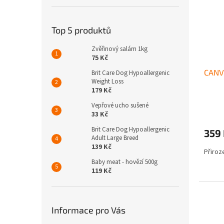
Top 5 produktů
Zvěřinový salám 1kg
75 Kč
CANVI
Brit Care Dog Hypoallergenic
Weight Loss
179 Kč
Vepřové ucho sušené
33 Kč
Brit Care Dog Hypoallergenic
359
Adult Large Breed
139 Kč
Přiroz
Baby meat - hovězí 500g
119 Kč
Informace pro Vás