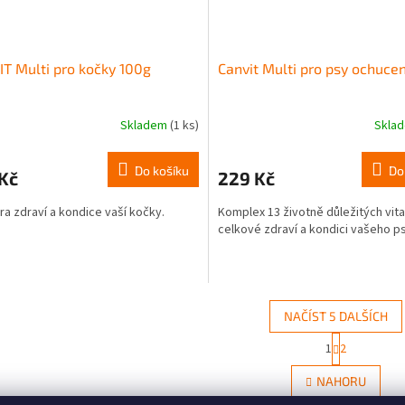
T Multi pro kočky 100g
Canvit Multi pro psy ochuce
Skladem
(1 ks)
Skla
Do košíku
Do
Kč
229 Kč
a zdraví a kondice vaší kočky.
Komplex 13 životně důležitých vit
celkové zdraví a kondici vašeho ps
NAČÍST 5 DALŠÍCH
S
1
2
O
t
r
v
NAHORU
á
l
n