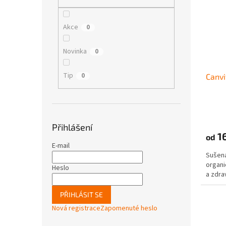
i
r
n
s
o
e
p
d
l
Akce
0
r
u
o
k
Novinka
0
d
t
u
ů
Tip
0
Canvi
k
t
ů
Přihlášení
1
od
E-mail
Sušená
organi
Heslo
a zdra
PŘIHLÁSIT SE
Nová registrace
Zapomenuté heslo