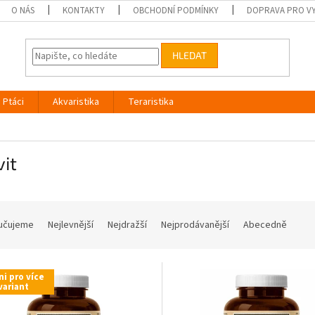
O NÁS
KONTAKTY
OBCHODNÍ PODMÍNKY
DOPRAVA PRO V
HLEDAT
Ptáci
Akvaristika
Teraristika
it
učujeme
Nejlevnější
Nejdražší
Nejprodávanější
Abecedně
ni pro více
variant