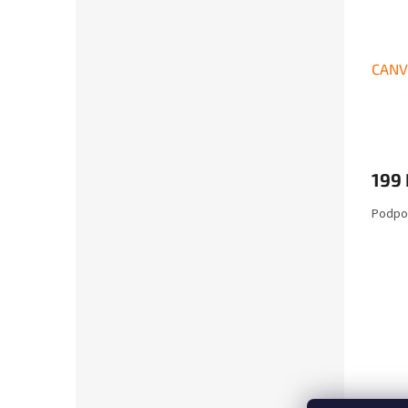
CANVI
199 
Podpor