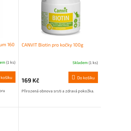
num 160
CANVIT Biotin pro kočky 100g
dem
(1 ks)
Skladem
(1 ks)
 košíku
Do košíku
169 Kč
oru
Přirozená obnova srsti a zdravá pokožka.