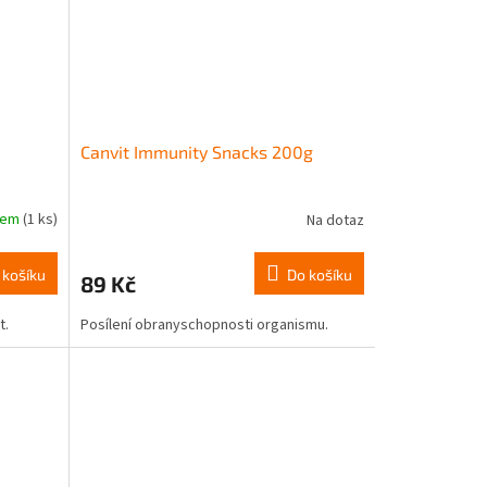
Canvit Immunity Snacks 200g
dem
(1 ks)
Na dotaz
 košíku
Do košíku
89 Kč
t.
Posílení obranyschopnosti organismu.