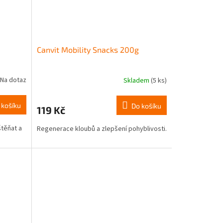
Canvit Mobility Snacks 200g
Na dotaz
Skladem
(5 ks)
 košíku
Do košíku
119 Kč
štěňat a
Regenerace kloubů a zlepšení pohyblivosti.