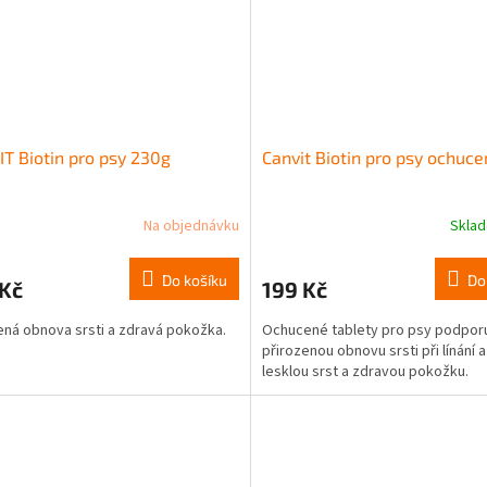
T Biotin pro psy 230g
Canvit Biotin pro psy ochuc
Na objednávku
Skla
Do košíku
Do
 Kč
199 Kč
ená obnova srsti a zdravá pokožka.
Ochucené tablety pro psy podporu
přirozenou obnovu srsti při línání a
lesklou srst a zdravou pokožku.